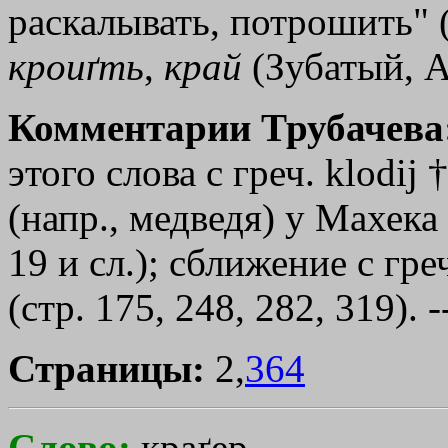
раскалывать, потрошить" (
кроиґть
,
край
(Зубатый, Af
Комментарии Трубачева
этого слова с греч.
klоdij
(напр., медведя) у Махека 
19 и сл.); сближение с гр
(стр. 175, 248, 282, 319). 
Страницы:
2,
364
Слово:
краґер