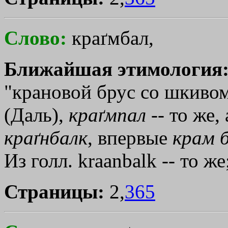
Слово:
краґмбал,
Ближайшая этимология
"крановой брус со шкивом
(Даль),
краґмпал
-- то же,
краґнбалк
, впервые
крам
Из голл. kraanbalk -- то ж
Страницы:
2,
365