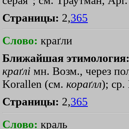
серая"; см. Траутман, Арr.
Страницы:
2,
365
Слово:
краґли
Ближайшая этимология
краґлi
мн. Возм., через пол
Korallen (см.
кораґлл
); ср.
Страницы:
2,
365
Слово:
краль