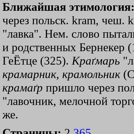
Ближайшая этимология
через польск. kram, чеш. k
"лавка". Нем. слово пытал
и родственных Бернекер (1
ГеЁтце (325).
Краґмарь
"л
крамарник
,
крамольник
(С
крамаґр
пришло через пол
"лавочник, мелочной торгов
же.
Страницы:
2,
365