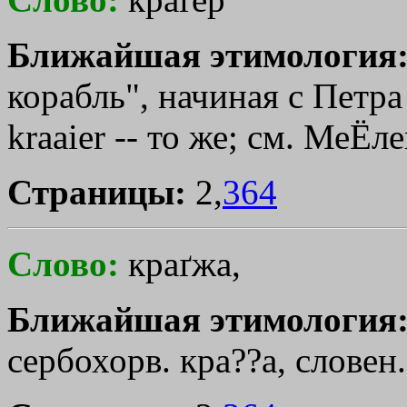
Ближайшая этимология
корабль", начиная с Петра
krааiеr -- то же; см. МеЁле
Страницы:
2,
364
Слово:
краґжа,
Ближайшая этимология
сербохорв. кра??а, словен.