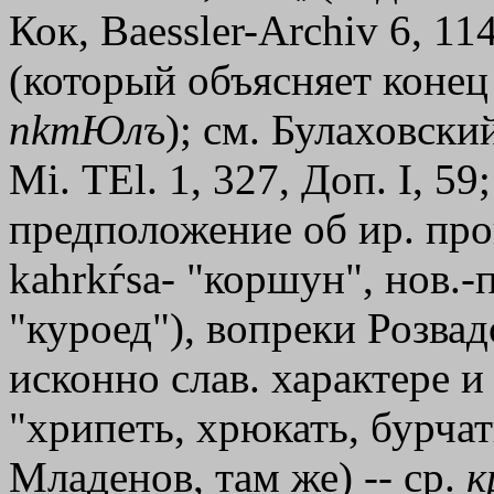
Кок, Baessler-Archiv 6, 11
(который объясняет конец 
п
kтЮлъ
); см. Булаховски
Мi. ТЕl. 1, 327, Доп. I, 
предположение об ир. про
kahrkѓsa- "коршун", нов.-п
"куроед"), вопреки Розвад
исконно слав. характере и 
"хрипеть, хрюкать, бурчат
Младенов, там же) -- ср.
к