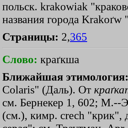
польск. krakowiak "краков
названия города Krakoґw 
Страницы:
2,
365
Слово:
краґкша
Ближайшая этимология
Colaris" (Даль). От
краґка
см. Бернекер 1, 602; М.--
(см.), кимр. сrесh "крик",