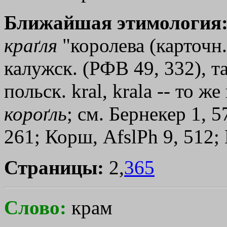
Ближайшая этимология
краґля
"королева (карточн.
калужск. (РФВ 49, 332), т
польск. kral, krala -- то же
короґль
; см. Бернекер 1, 
261; Корш, AfslPh 9, 512; 
Страницы:
2,
365
Слово:
крам