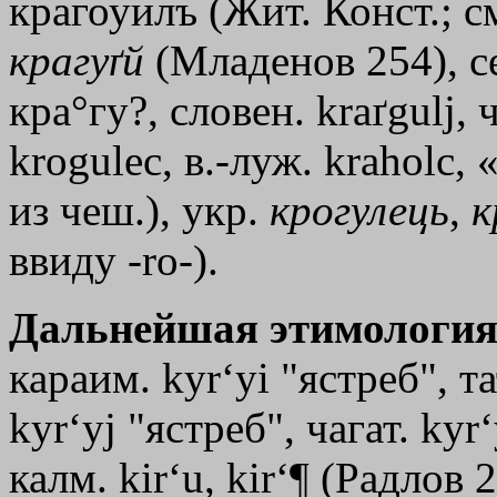
крагоуилъ (Жит. Конст.; см
крагуґй
(Младенов 254), се
кра°гу?, словен. kraґgulj, 
krogulec, в.-луж. kraholc, 
из чеш.), укр.
крогулець
,
к
ввиду -rо-).
Дальнейшая этимология
караим. kуr‘уi "ястреб", та
kуr‘уj "ястреб", чагат. kуr‘
калм. kir‘u, kir‘¶ (Радлов