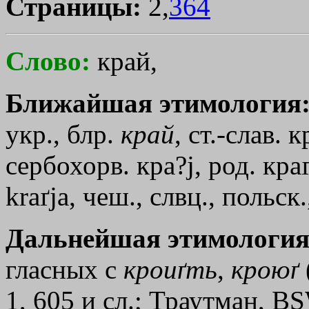
Страницы:
2,
364
Слово:
край,
Ближайшая этимология
укр., блр.
край
, ст.-слав. 
сербохорв. кра?j, род. крaґ
kraґja, чеш., слвц., польск.
Дальнейшая этимология
гласных с
кроиґть
,
кроюґ
1, 605 и сл.; Траутман, В