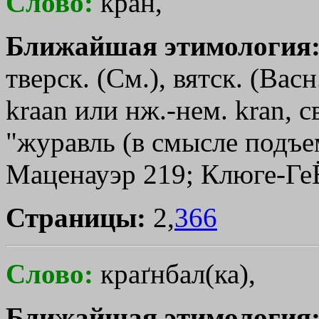
Слово:
кран,
Ближайшая этимология
тверск. (См.), вятск. (Васн
krааn или нж.-нем. kran, с
"журавль (в смысле подъем
Маценауэр 219; Клюге-Ге
Страницы:
2,
366
Слово:
краґнбал(ка),
Ближайшая этимология