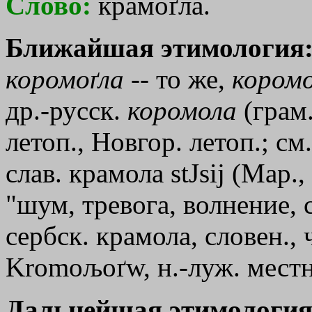
Слово:
крамоґла.
Ближайшая этимология
коромоґла
-- то же,
коромо
др.-русск.
коромола
(грам.
летоп., Новгор. летоп.; см
слав. крамола
stЈsij
(Мар., 
"шум, тревога, волнение, 
сербск. крамола, словен., 
Kromoљoґw, н.-луж. местн
Дальнейшая этимология