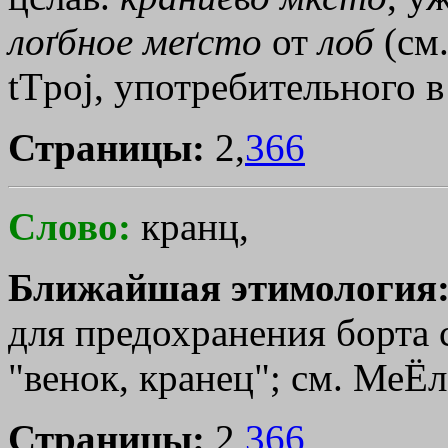
лоґбное
меґсто
от
лоб
(см.
tТpoj
, употребительного в
Страницы:
2,
366
Слово:
кранц,
Ближайшая этимология
для предохранения борта с
"венок, кранец"; см. МеЁл
Страницы:
2,
366