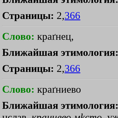
Страницы:
2,
366
Слово:
краґнец,
Ближайшая этимология
Страницы:
2,
366
Слово:
краґниево
Ближайшая этимология
цслав.
краниево
м
kсто
, у