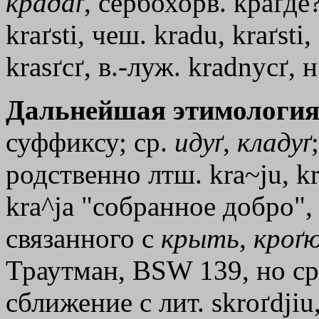
крадаґ
, сербохорв. краґде
kraґsti, чеш. kradu, kraґsti,
krasґcґ, в.-луж. kradnycґ, 
Дальнейшая этимология
суффиксу; ср.
идуґ
,
кладуґ
родственно лтш. kra~ju, kr
kra^jа "собранное добро", 
связанного с
крыть
,
кроґ
Траутман, ВSW 139, но ср.
сближение с лит. skroґdјiu,