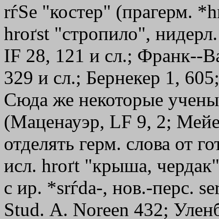
rѓЅе "костер" (прагерм. *hr
hroґst "стропило", нидерл.
IF 28, 121 и сл.; Франк--
329 и сл.; Бернекер 1, 605
Сюда же некоторые ученые 
(Маценауэр, LF 9, 2; Мейе
отделять герм. слова от гот
исл. hroґt "крыша, чердак
с ир. *srѓda-, нов.-перс. s
Stud. А. Nоrееn 432; Улен