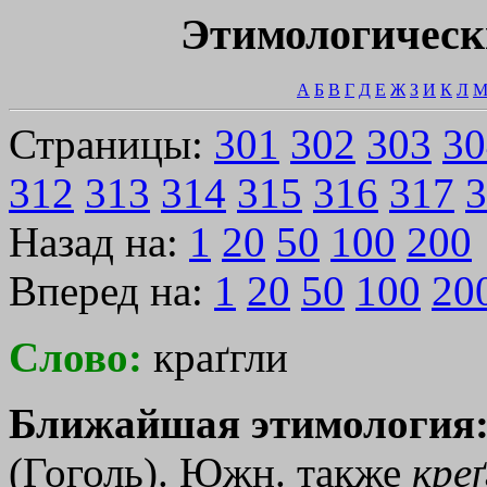
Этимологическ
А
Б
В
Г
Д
Е
Ж
З
И
К
Л
Страницы:
301
302
303
30
312
313
314
315
316
317
3
Назад на:
1
20
50
100
200
Вперед на:
1
20
50
100
20
Слово:
краґгли
Ближайшая этимология
(Гоголь). Южн. также
креґ