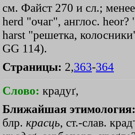
см. Файст 270 и сл.; менее
herd "очаг", англос. hеоr?
harst "решетка, колосники
GG 114).
Страницы:
2,
363
-
364
Слово:
крадуґ,
Ближайшая этимология
блр.
красць
, ст.-слав. крад