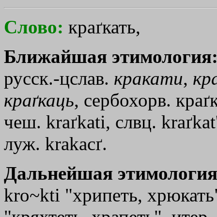
Слово:
краґкать,
Ближайшая этимология
русск.-цслав.
кракати
,
кр
краґкаць
, сербохорв. краґк
чеш. kraґkati, слвц. kraґkаt
луж. krakacґ.
Дальнейшая этимология
kro~kti "хрипеть, хрюкать",
"кряхтеть, храпеть", итер. 