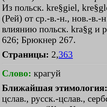
Из польск. kre§giel, kre§gl
(Рей) от ср.-в.-н., нов.-в.
влиянию польск. kra§g и р
626; Брюкнер 267.
Страницы:
2,
363
Слово:
крагуй
Ближайшая этимология
цслав., русск.-цслав., сер