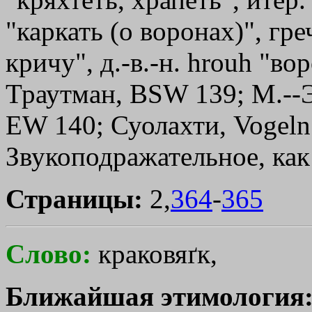
"каркать (о воронах)", гре
кричу", д.-в.-н. hrouh "во
Траутман, ВSW 139; М.--Э.
ЕW 140; Суолахти, Vogeln.
Звукоподражательное, ка
Страницы:
2,
364
-
365
Слово:
краковяґк,
Ближайшая этимология