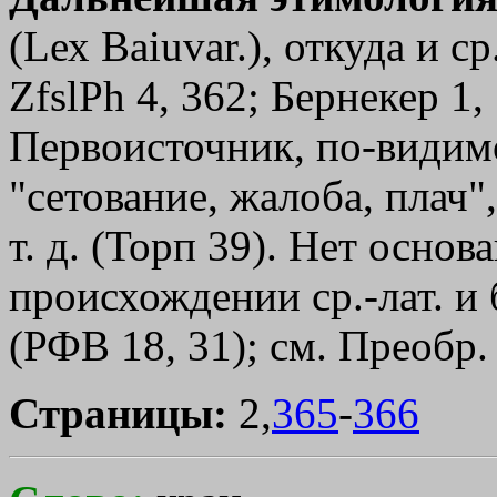
(Lех Baiuvar.), откуда и ср
ZfslPh 4, 362; Бернекер 1,
Первоисточник, по-видимом
"сетование, жалоба, плач",
т. д. (Торп 39). Нет основ
происхождении ср.-лат. и 
(РФВ 18, 31); см. Преобр. 
Страницы:
2,
365
-
366