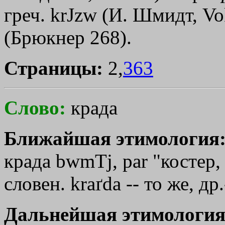
греч.
krЈzw
(И. Шмидт, Vok.
(Брюкнер 268).
Страницы:
2,
363
Слово:
крада
Ближайшая этимология
крада
bwmТj
,
pаr
"костер,
словен. kraґdа -- то же, др
Дальнейшая этимология