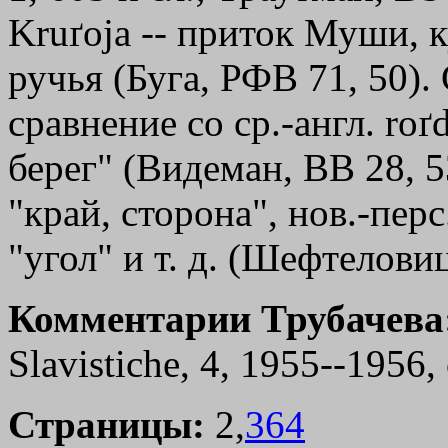
Kruґoja -- приток Муши, к
ручья (Буга, РФВ 71, 50)
сравнение со ср.-англ. roґd
берег" (Видеман, ВВ 28, 53
"край, сторона", нов.-перс.
"угол" и т. д. (Шефтелов
Комментарии Трубачева
Slavistiche, 4, 1955--1956, 
Страницы:
2,
364