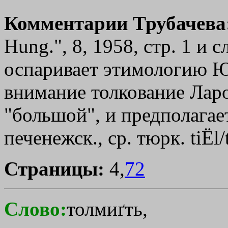
Комментарии Трубачева
Hung.", 8, 1958, стр. 1 и 
оспаривает этимологию Ю
внимание толкование Ларо
"большой", и предполагае
печенежск., ср. тюрк. tiЁl/t
Страницы:
4,
72
Слово:
толмиґть,