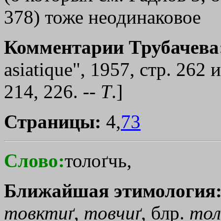
378) тоже неодинаковое
Комментарии Трубачева
asiatique", 1957, стр. 262 
214, 226. --
Т
.]
Страницы:
4,
73
Слово:
толоґчь,
Ближайшая этимология
товктиґ
,
товчиґ
, блр.
тол