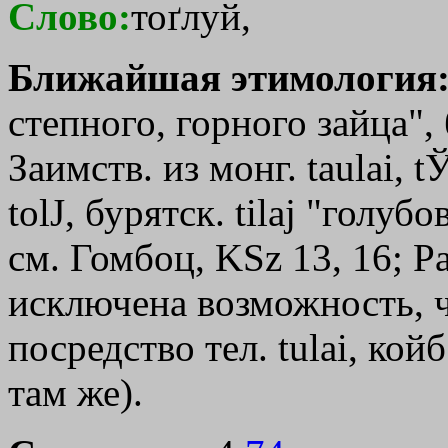
Слово:
тоґлуй,
Ближайшая этимология
степного, горного зайца", 
Заимств. из монг. taulai, tЎ
t
о
lЈ, бурятск. tіlaj "голу
см. Гомбоц, KSz 13, 16; Р
исключена возможность, ч
посредство тел. tulai, койб.
там же).