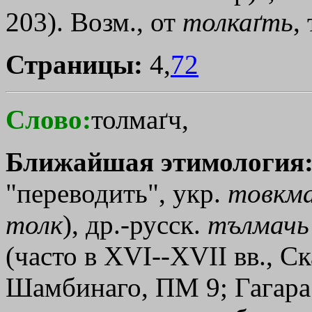
203). Возм., от
толкаґть
,
Страницы:
4,
72
Слово:
толмаґч,
Ближайшая этимология
"переводить", укр.
товкм
толк
), др.-русск.
тълмачь
(часто в XVI--XVII вв., Ск
Шамбинаго, ПМ 9; Гагара 