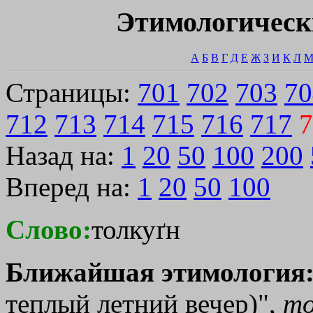
Этимологическ
А
Б
В
Г
Д
Е
Ж
З
И
К
Л
Страницы:
701
702
703
70
712
713
714
715
716
717
7
Назад на:
1
20
50
100
200
Вперед на:
1
20
50
100
Слово:
толкуґн
Ближайшая этимология
теплый летний вечер)",
то