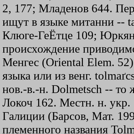
2, 177; Младенов 644. Пе
ищут в языке митанни -- t
Клюге-ГеЁтце 109; Юркянк
происхождение приводимо
Менгес (Oriental Еlеm. 52)
языка или из венг. tolmaґcs
нов.-в.-н. Dolmetsch -- то
Локоч 162. Местн. н. укр.
Галиции (Барсов, Мат. 199
племенного названия Тоl