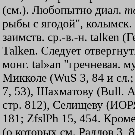
(см.). Любопытно диал.
т
рыбы с ягодой", колымск. 
заимств. ср.-в.-н. talken 
Таlkеn. Следует отвергну
монг. tаl»аn "гречневая. му
Микколе (WuS 3, 84 и сл.;
7, 53), Шахматову (Bull. А
стр. 812), Селищеву (ИОРЯ
181; ZfslPh 15, 454. Кроме
(о которых см. Радлов 3, 8