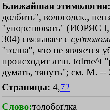
Ближайшая этимология
долбить", вологодск., пенз.
"упорствовать" (ИОРЯС I,
304) связывает с
суґтолом
"толпа", что не является 
происходит лтш. tolme^t 
думать, тянуть"; см. М. --
Страницы:
4,
72
Слово:
толобоґлка