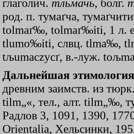
глаголич.
тльмачь
, болг.
т
род. п. тумаґча, тумаґчити,
tolmaґ‰, tolmaґ‰iti, 1 л.
tlumo‰iti, слвц. tlma‰, t
tљumaczycґ, в.-луж. tољ
Дальнейшая этимология
древним заимств. из тюрк.
tilm„«, тел., алт. tilm„‰, т
Радлов 3, 1091, 1390, 177
Orientalia, Хельсинки, 1952