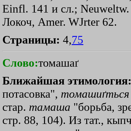
Einfl. 141 и сл.; Neuwelt
Локоч, Аmеr. WЈrter 62.
Страницы:
4,
75
Слово:
томашаґ
Ближайшая этимология
потасовка",
томашиґться
стар.
тамаша
"борьба, зре
стр. 88, 104). Из тат., кып