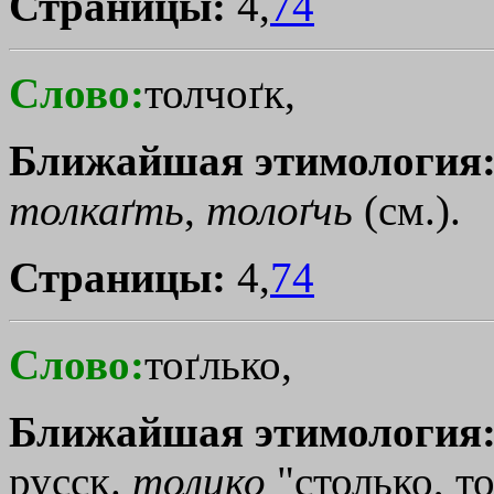
Страницы:
4,
74
Слово:
толчоґк,
Ближайшая этимология
толкаґть
,
толоґчь
(см.).
Страницы:
4,
74
Слово:
тоґлько,
Ближайшая этимология
русск.
толико
"столько, то