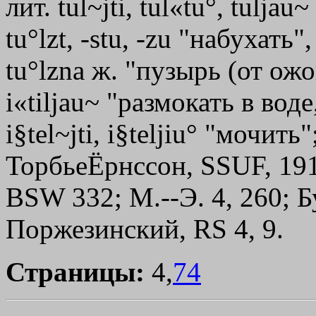
лит. tul~јti, tul«tu°, tulјa
tu°lzt, -stu, -zu "набухать"
tu°lznа ж. "пузырь (от ожога)
i«tilјau~ "размокать в вод
i§tel~јti, i§telјiu° "мочит
ТорбьеЁрнссон, SSUF, 1916
ВSW 332; М.--Э. 4, 260; Б
Поржезинский, RS 4, 9.
Страницы:
4,
74