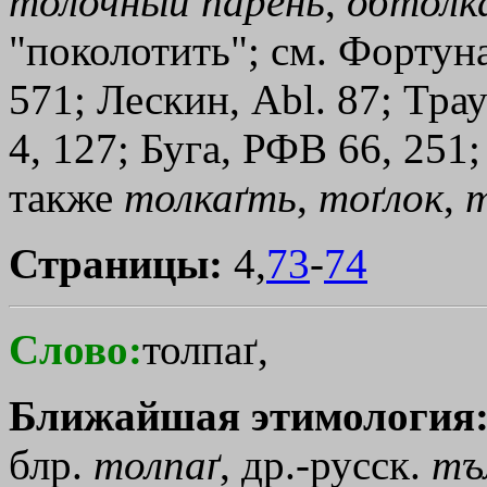
толочный
парень
,
обтолк
"поколотить"; см. Фортуна
571; Лескин, Abl. 87; Тра
4, 127; Буга, РФВ 66, 251
также
толкаґть
,
тоґлок
,
т
Страницы:
4,
73
-
74
Слово:
толпаґ,
Ближайшая этимология
блр.
толпаґ
, др.-русск.
тъ