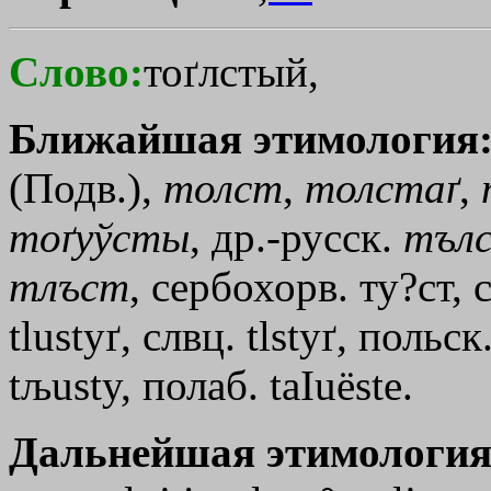
Слово:
тоґлстый,
Ближайшая этимология
(Подв.),
толст
,
толстаґ
,
тоґуўсты
, др.-русск.
тъл
тлъст
, сербохорв. ту?ст, с
tlustyґ, слвц. tlstyґ, польс
tљusty, полаб. taІuёste.
Дальнейшая этимология