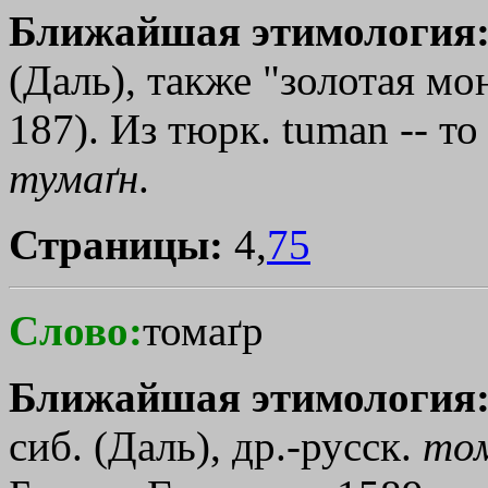
Ближайшая этимология
(Даль), также "золотая мо
187). Из тюрк. tuman -- то
тумаґн
.
Страницы:
4,
75
Слово:
томаґр
Ближайшая этимология
сиб. (Даль), др.-русск.
то