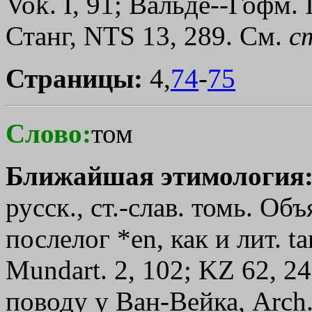
Vok. I, 91; Вальде--Гофм.
Станг, NТS 13, 289. См.
с
Страницы:
4,
74
-
75
Слово:
том
Ближайшая этимология
русск., ст.-слав. томь. Объ
послелог *еn, как и лит. ta
Мundart. 2, 102; KZ 62, 2
поводу у Ван-Вейка, Аrсh. 