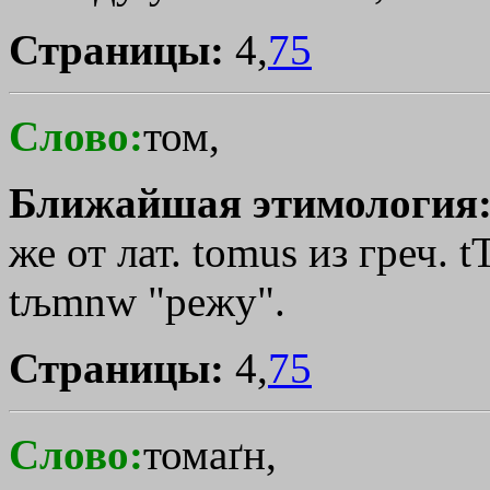
Страницы:
4,
75
Слово:
том,
Ближайшая этимология
же от лат. tomus из греч.
t
tљmnw
"режу".
Страницы:
4,
75
Слово:
томаґн,