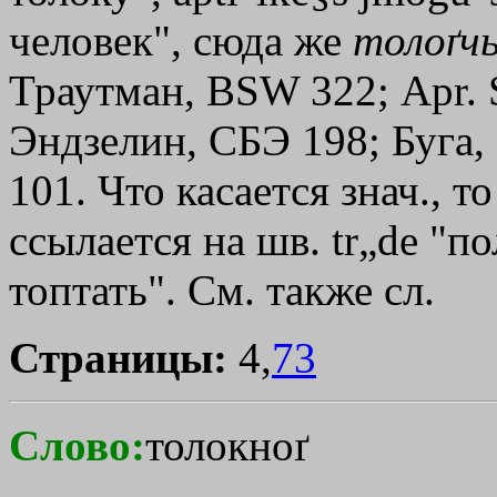
человек", сюда же
толоґч
Траутман, ВSW 322; Арr. Sp
Эндзелин, СБЭ 198; Буга,
101. Что касается знач., 
ссылается на шв. tr„dе "по
топтать". См. также сл.
Страницы:
4,
73
Слово:
толокноґ