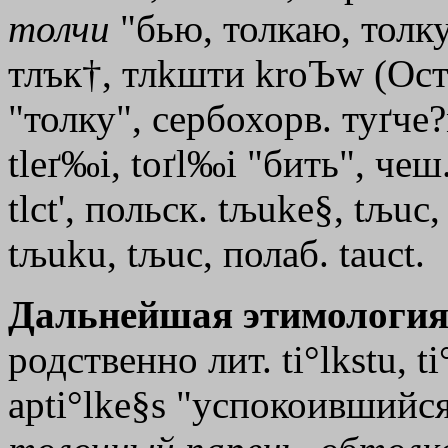
толчи
"бью, толкаю, толку"
тлък
†
, тл
kшти
kroЪw
(Ост
"толку", сербохорв. туґче?
tleґ‰i, toґl‰i "бить", чеш.
tlсt
'
, польск. tљuke§, tљuc,
tљuku, tљuc, полаб. tauct.
Дальнейшая этимология
родственно лит. ti°lkstu, 
apti°lke§s "успокоившийся