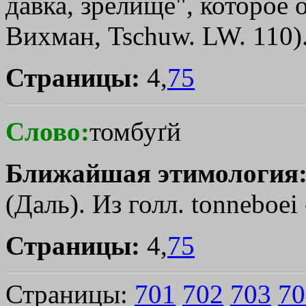
давка, зрелище", которое 
Вихман, Tschuw. LW. 110)
Страницы:
4,
75
Слово:
томбуґй
Ближайшая этимология
(Даль). Из голл. tоnnеbоеi
Страницы:
4,
75
Страницы:
701
702
703
70