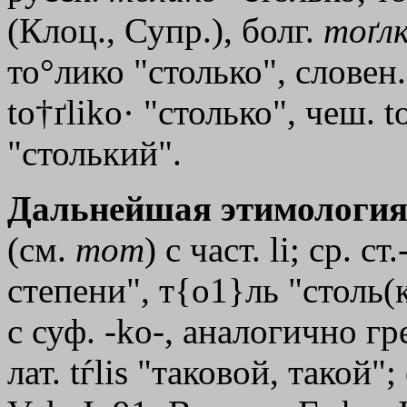
(Клоц., Супр.), болг.
тоґл
то°лико "столько", словен.
to†ґliko· "столько", чеш. to
"столький".
Дальнейшая этимология
(см.
тот
) с част. li; ср. с
степени", т{о1}ль "столь(к
с суф. -kо-, аналогично гр
лат. tѓlis "таковой, такой"