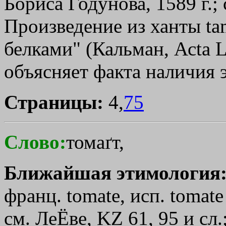
Бориса Годунова, 1589 г.; 
Произведение из ханты tam
белками" (Кальман, Асtа Li
объясняет факта наличия э
Страницы:
4,
75
Слово:
томаґт,
Ближайшая этимология
франц. tоmаtе, исп. tomate
см. ЛеЁве, KZ 61, 95 и сл