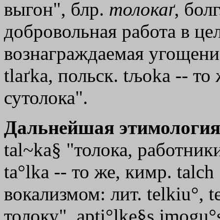
выгон", блр.
толокаґ
, бол
добровольная работа в ц
вознаграждаемая угощением
tlaґka, польск. tљoka -- то
сутолока".
Дальнейшая этимология
tal~ka§ "толока, работник
ta°lkа -- то же, кимр. tаlс
вокализмом: лит. telkiu°, t
толоку", apti°lke§s јmogu