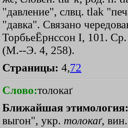
"давление", слвц. tlak "пе
"давка". Связано чередов
ТорбьеЁрнссон I, 101. Ср. 
(М.--Э. 4, 258).
Страницы:
4,
72
Слово:
толокаґ
Ближайшая этимология
выгон", укр.
толокаґ
, вин