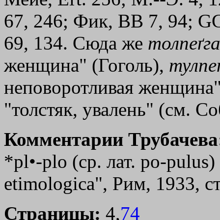
67, 246; Фик, ВВ 7, 94; G
69, 134. Сюда же
толпеґг
женщина" (Гоголь),
тулпе
неповоротливая женщина",
"толстяк, увалень" (см. С
Комментарии Трубачева
*рl•-рlо (ср. лат. po-pulus
etimologica", Рим, 1933, с
Страницы:
4,
74