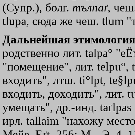
(Супр.), болг.
тълпаґ
, чеш
tlupa, сюда же чеш. tlum "
Дальнейшая этимология
родственно лит. talpa° "еЁ
"помещение", лит. telpu°, t
входить", лтш. ti°lpt, te§lp
входить, доходить", лит. tu
умещать", др.-инд. taґlpas 
ирл. tallaim "нахожу место
Мейе, Eґt. 256; М.--Э. 4, 