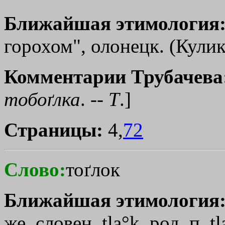
Ближайшая этимология
горохом", олонецк. (Кулик
Комментарии Трубачева
тобоґлка
. --
Т
.]
Страницы:
4,
72
Слово:
тоґлок
Ближайшая этимология
же, словен. tla°k, род. п. t