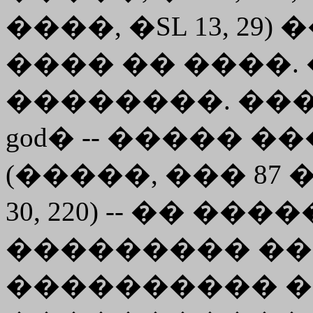
����, �SL 13, 2
���� �� ����
��������. ��
god� -- ����� ��
(�����, ��� 87 
30, 220) -- �� ��
��������� �
���������� �