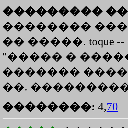
��������� ��
�������� ���
�� �����. toque 
"����� � ����
������� �����
��. ���������, 
��������:
4,
70