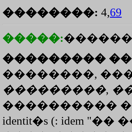
��������:
4,
69
�����:
������
��������� ��
��������, ���
���������
,
�
���������� �
identit�s (: idem "�