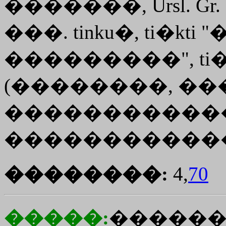
�������, Ursl. Gr
���. tinku�, ti�kt
���������", ti�kt
(��������, ���
�����������
������������
��������:
4,
70
�����:
������