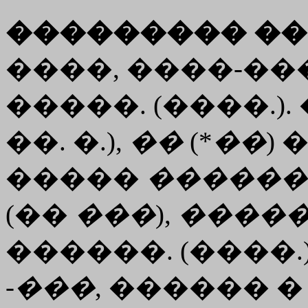
��������� ��
����, ����-��
�����. (����.).
��. �.),
��
(*
��
) 
�����
������
(��
���
),
����
������. (����.)
-
���
, ������ 