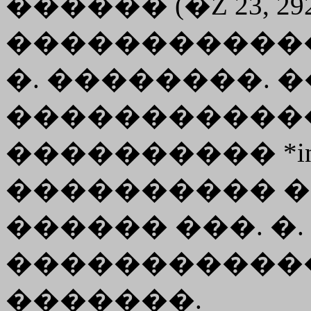
������ (�Z 23, 292
��������������
�. ��������. �
������������ 
���������� *inog
���������� � ��
������ ���. �. 
������������
�������.