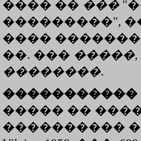
���� ��
���
"
���������", �
���� �������
��. ���
�����
,
��������
.
����������� 
����� �� ����
���������� �. ³g�, R