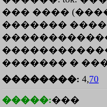
��� ���� (���
������� �����
�����������
�����������
������� � ����
��������:
4,
70
�����:
���