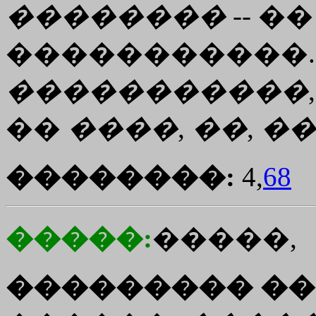
��������
-- ��
�����������. 
�����������
��
����
,
��
,
��
��������:
4,
68
�����:
�����,
��������� ��