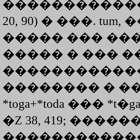
������������
20, 90) � ���. tum,
����� ��� ������
����� � ��� ��
�����������
�������� � �
*toga+*toda ��� *t
�Z 38, 419; ������
�����������