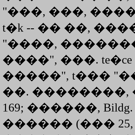
"���, ���, ����
t�k -- �� ��, ���
"����, ������
����", ���. te�
�����", t��� "
��. ��������, �SW
169; ������, Bild
������ (��� 25,