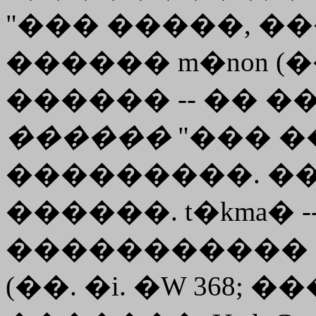
"��� �����, ���
������
m�non
(�
������ -- �� ��
������
"��� �
���������. ��
������. t�kma� -
�����������
(��. �i. �W 368; 