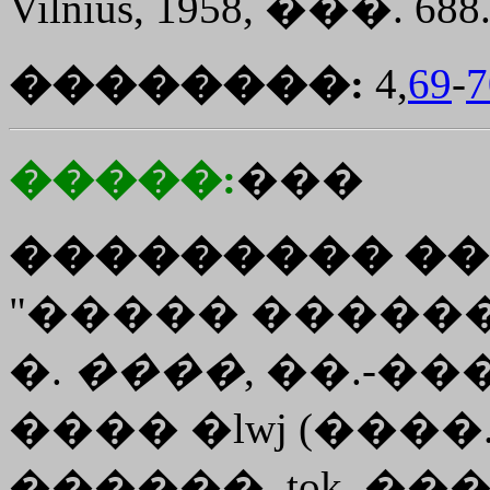
Vilnius, 1958, ���. 688.
��������:
4,
69
-
7
�����:
���
��������� ��
"����� ������
�.
����
, ��.-��
����
�lwj
(����.
������. tok. �