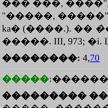
��� ���, ����"
"�����, �����"
ka�
(����.). ��
�
�����. III, 973; �i. 
��������:
4,
70
�����:
������
��������� ��