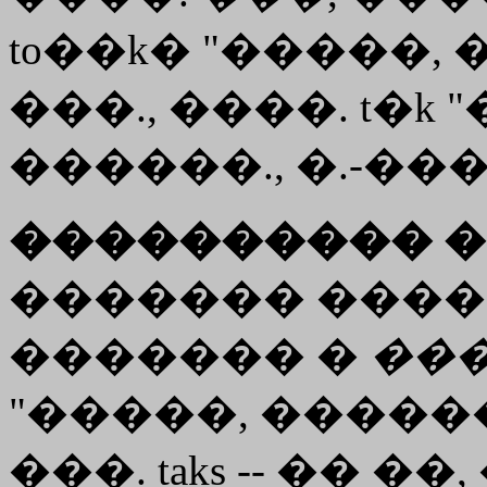
to��k� "�����, 
���., ����. t�k
������., �.-���. 
���������� �
������� ���
������� �
��
"�����, �����
���. taks -- �� ��