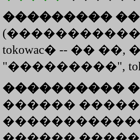
��������� ��
(�����������) 
tokowac� -- �� ��, 
"���������", to
���������� �
������ ��������
�����������
������ ����