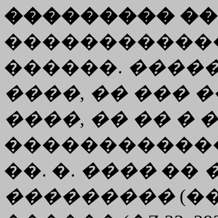
��������� ��
������������
������.
����
����
,
��
���
�
����
,
��
��
�
�
������������ 
��. �.
����
��
���������
(��