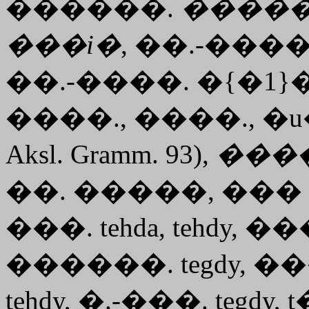
������.
����
���i�
, ��.-���
��.-����. �{�1
����., ����., �u�
Aksl. Gramm. 93),
���
��. �����, ��� 
���. tehda, tehdy, ���
������. tegdy, ��
tehdy, �.-���. tegd