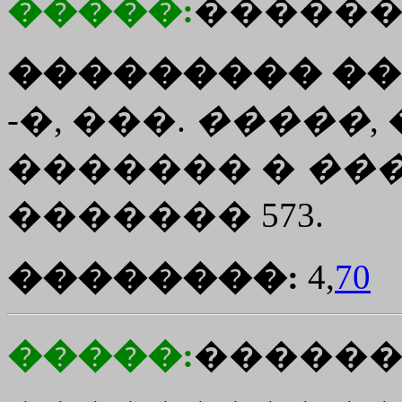
�����:
������
��������� ��
-�, ���.
�����
,
������� �
��
������� 573.
��������:
4,
70
�����:
������