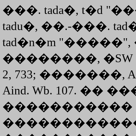
���. tada�, t�d "
tadu�, ��.-���. t
tad�n�m "�����",
��������, �SW 31
2, 733; �������, A
Aind. Wb. 107. ��
����������� �
�����������