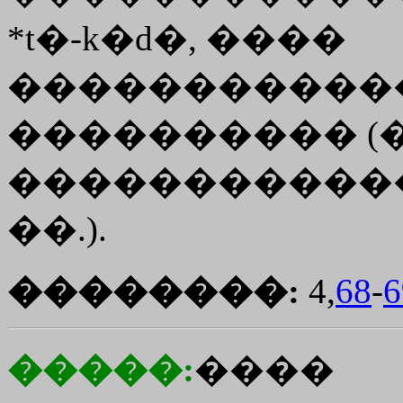
*t�-k�d�, ����
�����������
���������� (�
������������ 
��.).
��������:
4,
68
-
6
�����:
����