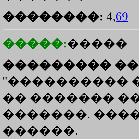
��������:
4,
69
�����:
�����
��������� ��
"���������� 
�� ������� ��
�������. ����
������.