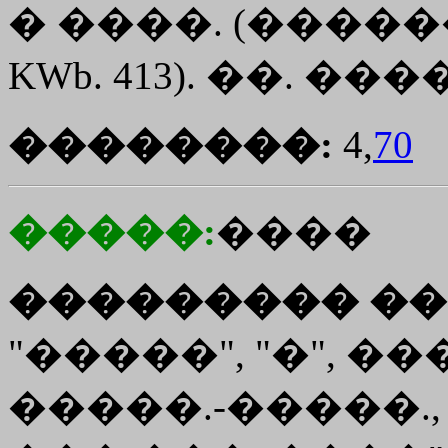
� ����. (������
KWb. 413). ��. ��
��������:
4,
70
�����:
����
��������� ��
"�����", "�", �
�����.-�����.