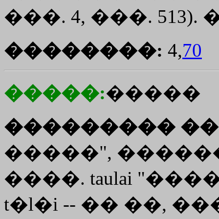
���. 4, ���. 513)
��������:
4,
70
�����:
�����
��������� ��
�����", ������
����. taulai "��
t�l�i -- �� ��,