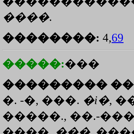
������������
����
.
��������:
4,
69
�����:
���
��������� ��
�. -�, ���.
�i�
, �
�����., ��.-���
����.
���
, ���