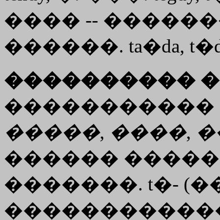
���� -- ������
������. ta�da, t�d
���������� �
�����������
�����
,
����
,
�
������ �����
�������. t�- (�
�����������