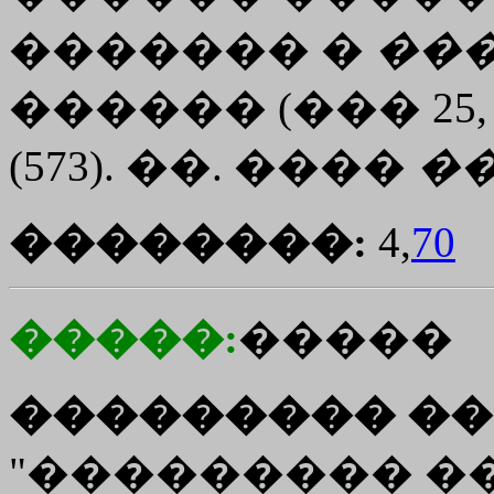
������� �
��
������ (��� 25,
(573). ��. ����
�
��������:
4,
70
�����:
�����
��������� ��
"��������� ����"