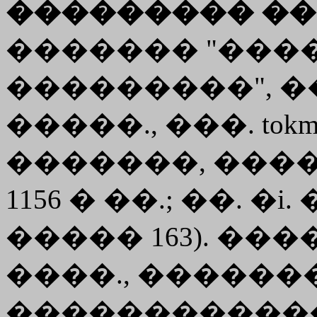
��������� ��
������� "���
���������", ��
�����., ���. to
�������, ����
1156 � ��.; ��. �i. �
����� 163). ��
����., �����
�����������