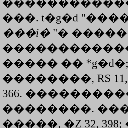
������������ -g
���. t�g�d "�����
���i�
"� �����
�����������
����� �� *g�d�; ��.
��������, RS 11, 
366. ��������
��������. ���. �.
�����, �Z 32, 398;