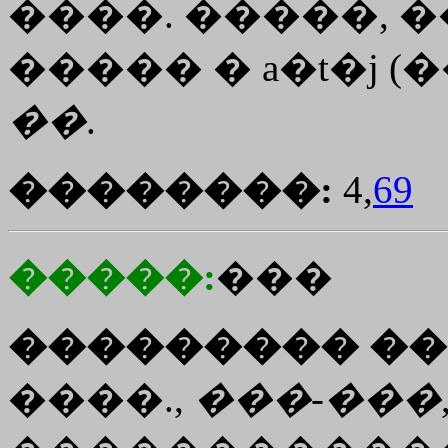
����. �����, ��
�����
�
a�t�j
(�
��
.
��������:
4,
69
�����:
���
��������� ��
����.,
���
-
���