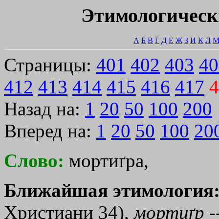
Этимологическ
А
Б
В
Г
Д
Е
Ж
З
И
К
Л
Страницы:
401
402
403
40
412
413
414
415
416
417
4
Назад на:
1
20
50
100
200
Вперед на:
1
20
50
100
20
Слово:
мортиґра,
Ближайшая этимология
Христиани 34),
мортиґр
-