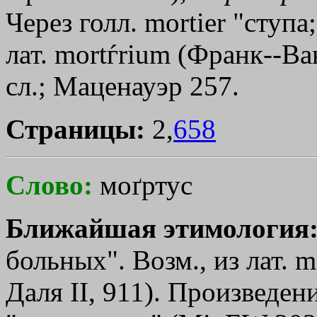
Через голл. mortier "ступа
лат. mortѓrium (Франк--Ва
сл.; Маценауэр 257.
Страницы:
2,
658
Слово:
моґртус
Ближайшая этимология
больных". Возм., из лат. m
Даля II, 911). Произведени