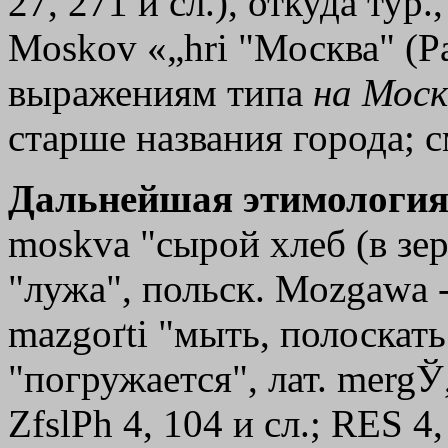
27, 271 и сл.), откуда тур.
Моskоv «„hri "Москва" (Ра
выражениям типа
на
Моск
старше названия города; с
Дальнейшая этимология
moskva "сырой хлеб (в зер
"лужа", польск. Моzgаwа --
mazgoґti "мыть, полоскать"
"погружается", лат. mergЎ
ZfslPh 4, 104 и сл.; RЕS 4,