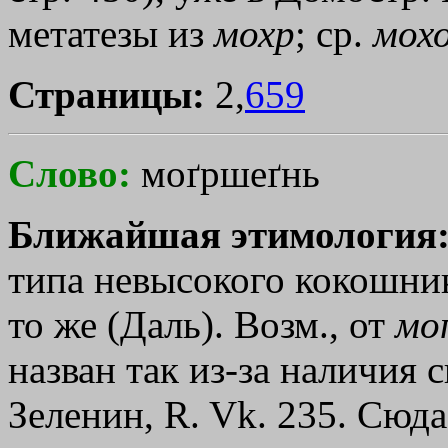
метатезы из
мохр
; ср.
мохо
Страницы:
2,
659
Слово:
моґршеґнь
Ближайшая этимология
типа невысокого кокошника
то же (Даль). Возм., от
мо
назван так из-за наличия 
Зеленин, R. Vk. 235. Сюд