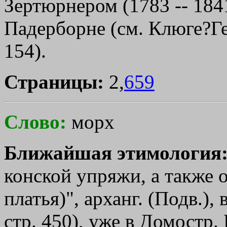
Зертюрнером (1783 -- 1841
Падерборне (см. Клюге?Г
154).
Страницы:
2,
659
Слово:
морх
Ближайшая этимология
конской упряжи, а также 
платья)", арханг. (Подв.), 
стр. 450), уже в Домостр. 