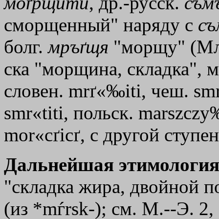
моґрщити
, др.-русск.
съм
сморщенный" наряду с
съ
болг.
мръґщя
"морщу" (Мла
ска "морщина, складка", 
словен. mrґ«‰iti, чеш. sm
smr«titi, польск. marszcz
mor«cґicґ, с другой ступен
Дальнейшая этимология
"складка жира, двойной по
(из *mѓrsk-); см. М.--Э. 2