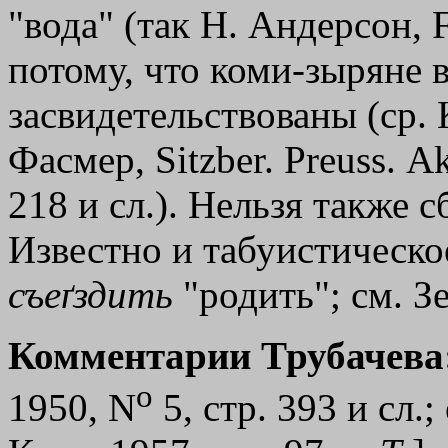
"вода" (так Н. Андерсон, 
потому, что коми-зыряне 
засвидетельствованы (ср. 
Фасмер, Sitzber. Preuss. Аk
218 и сл.). Нельзя также 
Известно и табуистическ
съеґздить
"родить"; см. Зе
Комментарии Трубачева
o
1950, N
5, стр. 393 и сл.