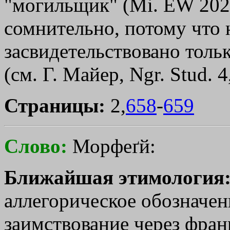
"могильщик" (Мi. ЕW 202;
сомнительно, потому что н
засвидетельствовано тольк
(см. Г. Майер, Ngr. Stud. 4
Страницы:
2,
658
-
659
Слово:
Морфеґй:
Ближайшая этимология
аллегорическое обозначен
заимствование через франц