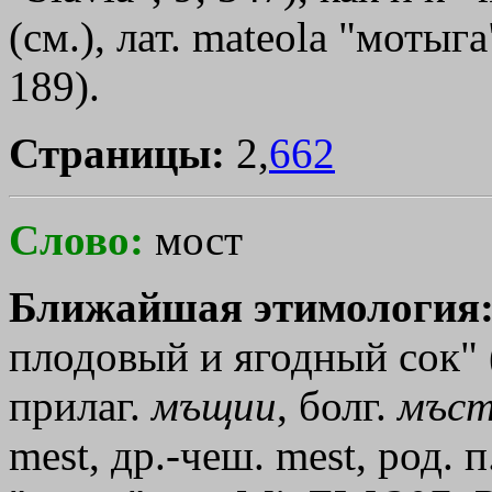
(см.), лат. mаtеоlа "моты
189).
Страницы:
2,
662
Слово:
мост
Ближайшая этимология
плодовый и ягодный сок" (
прилаг.
мъщии
, болг.
мъс
mest, др.-чеш. mest, род. 