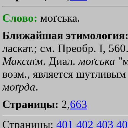
Слово:
моґська.
Ближайшая этимология
ласкат.; см. Преобр. I, 560
Максиґм
. Диал.
моґська
"м
возм., является шутливым
моґрда
.
Страницы:
2,
663
Страницы:
401
402
403
40