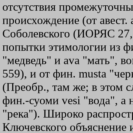
отсутствия промежуточных
происхождение (от авест.
Соболевского (ИОРЯС 27, 
попытки этимологии из фин
"медведь" и аvа "мать", в
559), и от фин. mustа "че
(Преобр., там же; в этом
фин.-суоми vesi "вода", а н
"река"). Широко распрост
Ключевского объяснение и