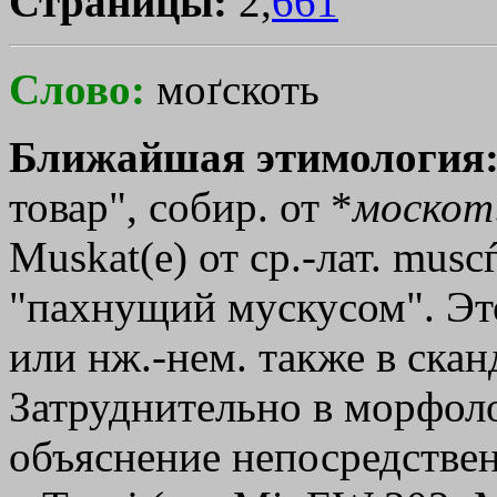
Страницы:
2,
661
Слово:
моґскоть
Ближайшая этимология
товар", собир. от *
москот
Мuskat(e) от ср.-лат. musc
"пахнущий мускусом". Это
или нж.-нем. также в скан
Затруднительно в морфол
объяснение непосредствен