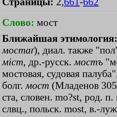
Страницы:
2,
661
-
662
Слово:
мост
Ближайшая этимология
мостаґ
), диал. также "пол
мiст
, др.-русск.
мостъ
"мо
мостовая, судовая палуба"
болг.
мост
(Младенов 305),
ста, словен. mo?st, род. п.
слвц., польск. most, в.-лу