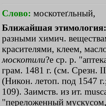
Слово:
москотеґльный,
Ближайшая этимология
разными химич. вещества
красителями, клеем, маслом
москотили
?е ср. р. "апте
грам. 1481 г. (см. Срезн. I
(Никон. летоп. под 1547 г
109). Заимств. из ит. musc
"переложенный мускусом,