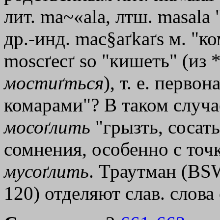
лит. ma~«ala, лтш. masala 
др.-инд. mac§aґkaґs м. "ко
moscґecґ sо "кишеть" (из 
мостиґться
), т. е. перво
комарами"? В таком случ
мосоґлить
"грызть, сосат
сомнения, особенно с точк
мусоґлить
. Траутман (ВS
120) отделяют слав. слова 