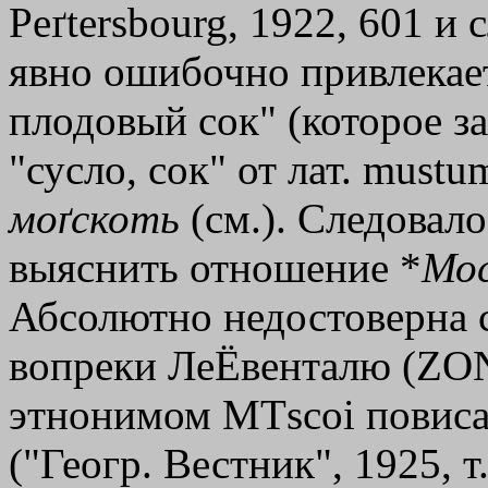
Peґtersbourg, 1922, 601 и с
явно ошибочно привлекае
плодовый сок" (которое з
"сусло, сок" от лат. mustu
моґскоть
(см.). Следовало
выяснить отношение *
Мо
Абсолютно недостоверна св
вопреки ЛеЁвенталю (ZONF
этнонимом
MТscoi
повиса
("Геогр. Вестник", 1925, т.