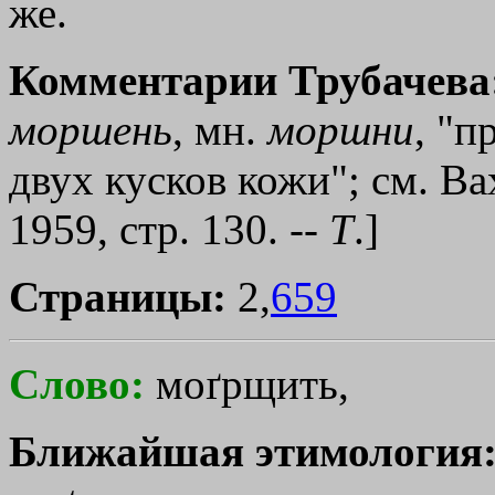
же.
Комментарии Трубачева
моршень
, мн.
моршни
, "п
двух кусков кожи"; см. В
1959, стр. 130. --
Т
.]
Страницы:
2,
659
Слово:
моґрщить,
Ближайшая этимология