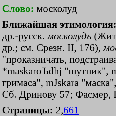
Слово:
москолуд
Ближайшая этимология
др.-русск.
москолудъ
(Жит.
др.; см. Срезн. II, 176),
мо
"проказничать, подстраива
*
maskaroЪdhj
"шутник",
гримаса",
mЈskara
"маска"
Сб. Дринову 57; Фасмер, Гр
Страницы:
2,
661