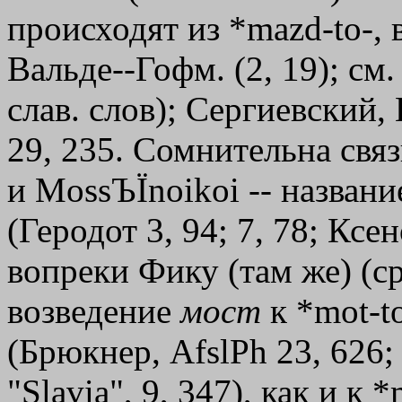
происходят из *mazd-to-,
Вальде--Гофм. (2, 19); см.
слав. слов); Сергиевский,
29, 235. Сомнительна связ
и
MossЪ
Ї
noikoi
-- названи
(Геродот 3, 94; 7, 78; Ксен
вопреки Фику (там же) (с
возведение
мост
к *mot-t
(Брюкнер, AfslPh 23, 626;
"Slavia", 9, 347), как и к