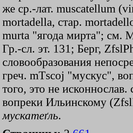
же ср.-лат. muscatellum (v
mortadella, стар. mortadell
murtа "ягода мирта"; см. 
Гр.-сл. эт. 131; Берг, Zfs
словообразования непосре
греч.
mТscoj
"мускус", воп
того, это не исконнослав.
вопреки Ильинскому (ZfslP
мускатеґль
.