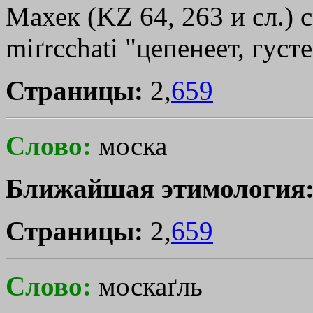
Махек (KZ 64, 263 и сл.) с
mіґrcchati "цепенеет, густ
Страницы:
2,
659
Слово:
моска
Ближайшая этимология
Страницы:
2,
659
Слово:
москаґль