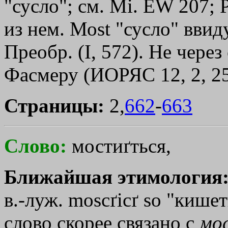
"сусло"; см. Мi. ЕW 207; 
из нем. Моst "сусло" вви
Преобр. (I, 572). Не через
Фасмеру (ИОРЯС 12, 2, 25
Страницы:
2,
662
-
663
Слово:
мостиґться,
Ближайшая этимология
в.-луж. moscґicґ sо "кишеть
слово скорее связано с
мо