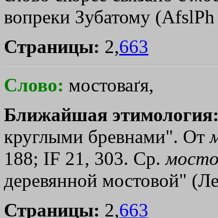
вопреки Зубатому (AfslPh 1
Страницы:
2,
663
Слово:
мостоваґя,
Ближайшая этимология
круглыми бревнами". От
188; IF 21, 303. Ср.
мосто
деревянной мостовой" (Ле
Страницы:
2,
663