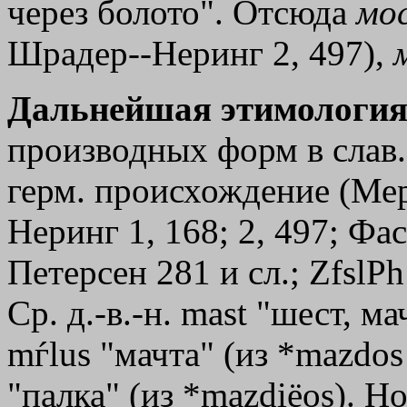
через болото". Отсюда
мо
Шрадер--Неринг 2, 497),
Дальнейшая этимология
производных форм в слав.
герм. происхождение (Мер
Неринг 1, 168; 2, 497; Фас
Петерсен 281 и сл.; ZfslPh
Ср. д.-в.-н. mast "шест, мач
mѓlus "мачта" (из *mazdos 
"палка" (из *mazdiёos). Н