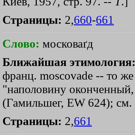
Киев, 1957, стр. 97. --
Т
.]
Страницы:
2,
660
-
661
Слово:
московаґд
Ближайшая этимология
франц. mоsсоvаdе -- то же
"наполовину оконченный, 
(Гамильшег, ЕW 624); см.
Страницы:
2,
661