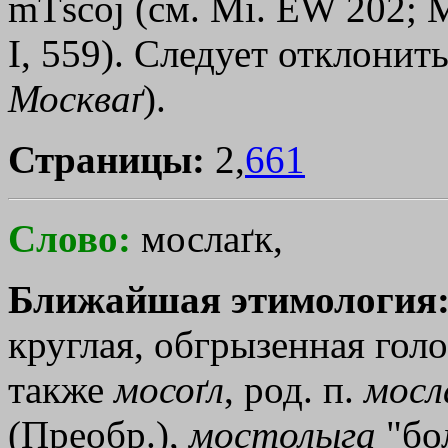
mТscoj
(см. Мi. ЕW 202; М
I, 559). Следует отклонит
Москваґ
).
Страницы:
2,
661
Слово:
мослаґк,
Ближайшая этимология
круглая, обгрызенная голо
также
мосоґл
, род. п.
мосл
(Преобр.),
мостолыга
"бол