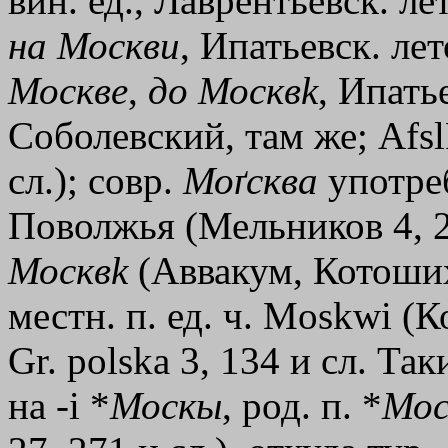
вин. ед., Лаврентьевск. лет
на
Москви
, Ипатьевск. лет
Москве
,
до
Москв
k
, Ипатье
Соболевский, там же; Afsl
сл.); совр.
Моґсква
употре
Поволжья (Мельников 4, 2
Москв
k
(Аввакум, Котошихи
местн. п. ед. ч. Мoskwi (
Gr. polska 3, 134 и сл. Та
на -і *
Москы
, род. п. *
Мос