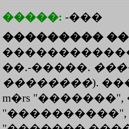
�����:
-���
��������� ��
������������
��.-�����.
���
��������
). �
m�rs "�������", �.
"����������",
"������� ������