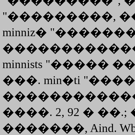
"���������", ��
"���������, �
minniz� "������
������������",
minnists "����� 
���. min�ti "��
������������"
����. 2, 92 � ��.
�������, Aind. Wb.