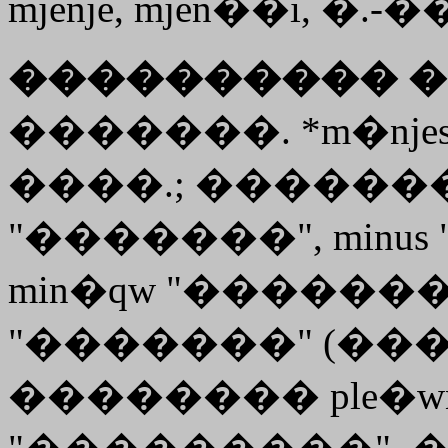
mjenje, mjen��i, �.
���������� �
�������. *m�njes
����.; ���������
"�������", minu
min�qw
"�������
"�������" (���
��������
ple�w