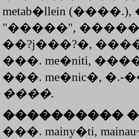
metab�llein
(����.),
"�����", ����
��?j���?�, ������.
���. me�niti, ������
���. me�nic�, �.-�
����
.
���������� �
���. mainy�ti, maina