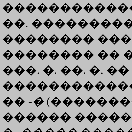
�������������
��. ����������
�������� ���
�������� �� 
���. �. ��. �. �
������������
�� -
�
(�������
������ ����� � 