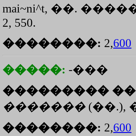
mai~ni^t, ��. �����
2, 550.
��������:
2,
600
�����:
-���
��������� ��
�������
(��.)
��������:
2,
600