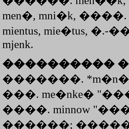
������. men��k, �
men�, mni�k, ����
mientus, mie�tus, �.-
mjenk.
���������� �
�������. *m�n
���. me�nke� "��
����. minnow "�
������; ������