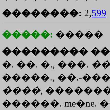
��������:
2,
599
�����:
�����
��������� ��
�. ��. �., ���.
�
�����., ��.-���
����
, �������
������. me�ne.