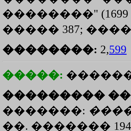
��������" (1699 
����� 387; �����
��������:
2,
599
�����:
������
��������� ��
�������:
���
��. ������� 19