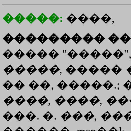
�����:
����,
��������� ��
����� "�����",
�����
, �����
�� ��, �����.; 
����
,
����
,
��
���. �.
���
,
��