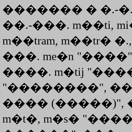
������� � �.-�.
��.-���. m��ti, m
m��tram, m��tr� �.
���. me�n "����")
����.
m�tij
"����
"��������", ��
���� (�����)", ��
m�t�, m�s� "����"