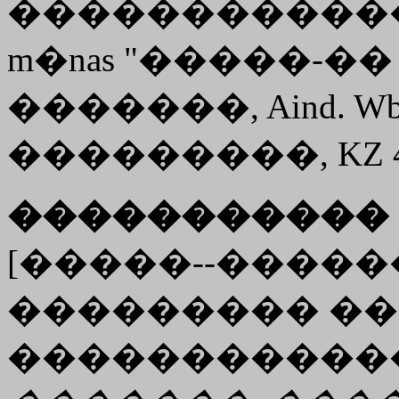
�������������
m�nas "�����-��
�������, Aind. Wb. 
���������, KZ 47,
����������� 
[�����--�������
��������� ��
������������