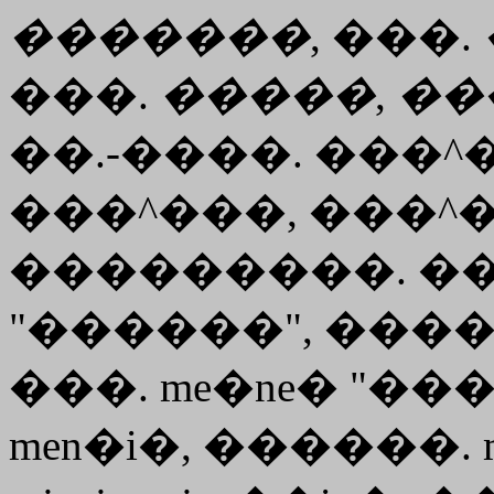
�������
, ���.
���.
�����
,
��
��.-����. ���^� 
���^���, ���^
���������. ��?
"������", ������.
���. me�ne� "���
men�i�, ������. mni