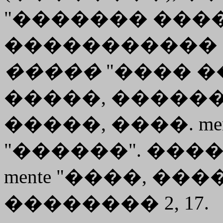
"������� ���
����������� 
�����
"���� �
�����, ������
�����, ����. mente
"������". ����
mente "����, ���
�������� 2, 17.