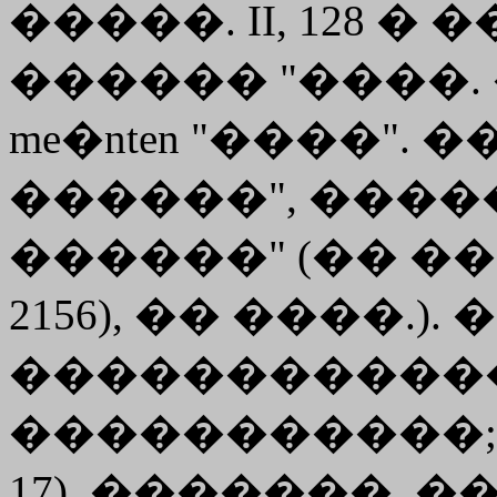
�����. II, 128 �
������ "����. 
me�nten "����". ��
������", �����
������" (�� ��
2156), �� ����.
������������� 
�����������; 
17), �������,