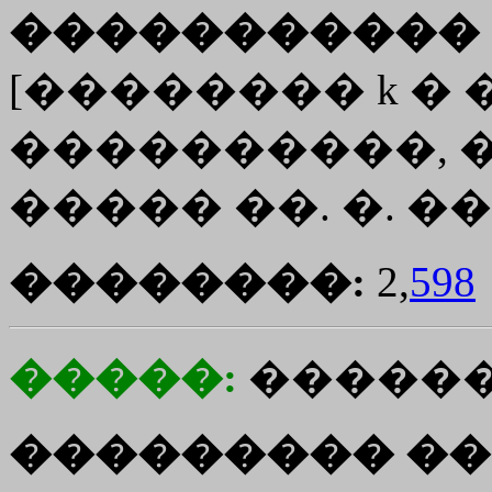
����������� 
[�������� k �
����������, 
����� ��. �. ����
��������:
2,
598
�����:
�����
��������� ��