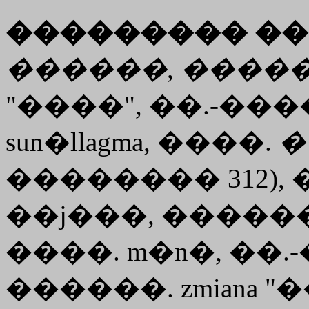
��������� ��
������
,
����
"����", ��.-����
sun�llagma
, ����.
�
�������� 312),
��j���, ������. 
����. m�n�, ��.-
������. zmiana 