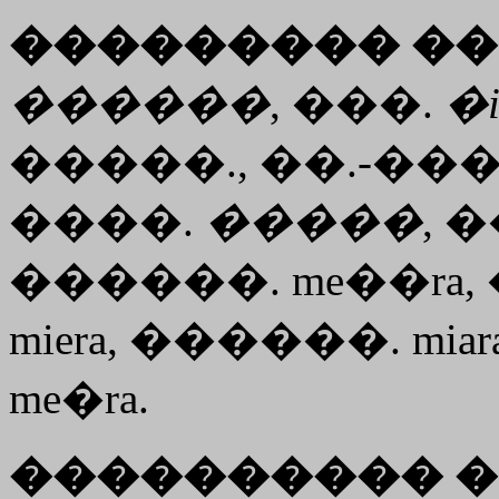
��������� ��
������
, ���.
�
�����., ��.-���
����.
�����
, 
������. me��ra, 
miera, ������. miar
me�ra.
���������� �