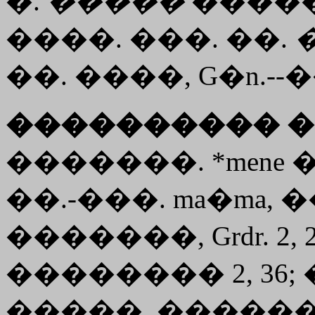
�.
�����
����
����. ���. ��.
��. ����, G�n.--��
���������� �
�������. *men
��.-���. ma�ma, 
�������, Grdr. 2, 2
�������� 2, 36; ����
�����. ������