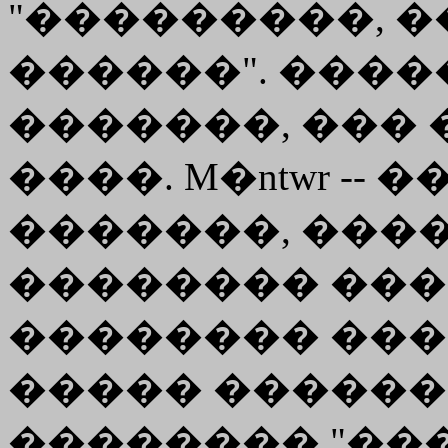
"���������, �
������". ����� 
�������, ��� � 
����.
M�ntwr
-- 
�������, ����
�������� ��
�������� ��
����� ������
�������� "��