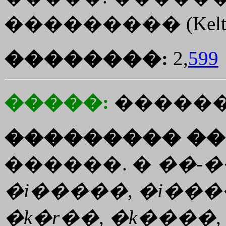
��������� (Kelt. Gr
��������:
2,
599
�����:
������
��������� ��
������. �
��
-
�
�i�����
,
�i���
�
k�r��
,
�
k����