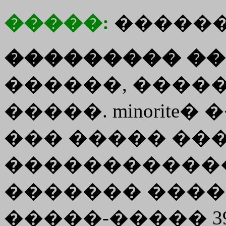
�����:
�����
��������� ��
������, ������� 
�����. minorite� ��
��� ����� ��
�����������
������� �����
�����-����� 392