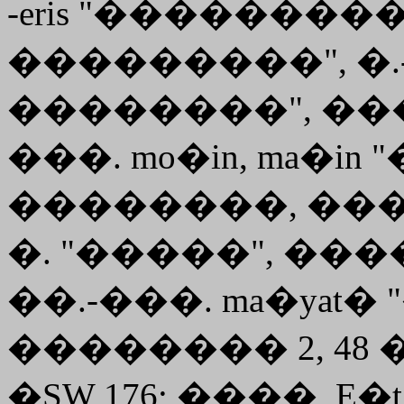
-eris "���������
���������", �.-�
��������", ���. 
���. mo�in, ma�
��������, ����
�. "�����", ����
��.-���. ma�yat�
�������� 2, 48 
�SW 176; ����, E�t. 4