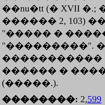
��nu�tt (� XVII �.
������ 2, 103) ��
"����� � ������
"���������". 
�����������
������ � ����
(�����.).
��������:
2,
599