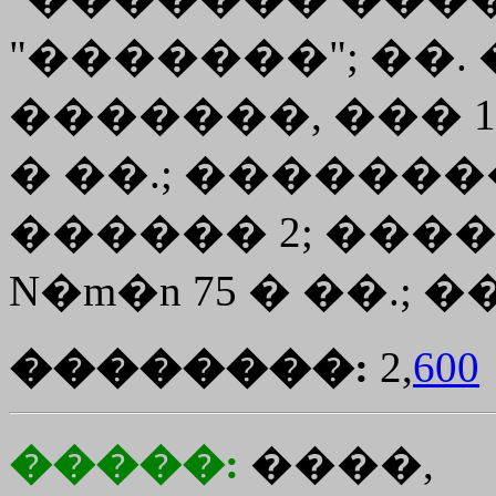
"�������"; ��.
�������, ��� 13,
� ��.; �������
������ 2; �������
N�m�n 75 � ��.; �
��������:
2,
600
�����:
����,