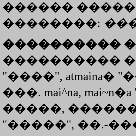
������ ����
��������:
��
���������� �
���������� ���. m
"����", atmaina�
���. mai^na, mai~
�����, ��������
"�����", ��.-���. 