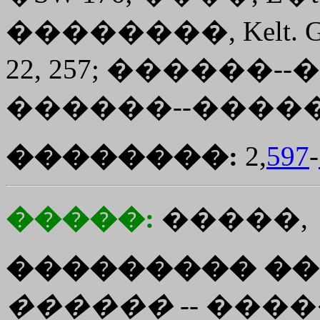
��������, Kelt. G
22, 257; ������--�
������--������ 
��������:
2,
597
-
�����:
�����,
��������� ��
������
-- ����