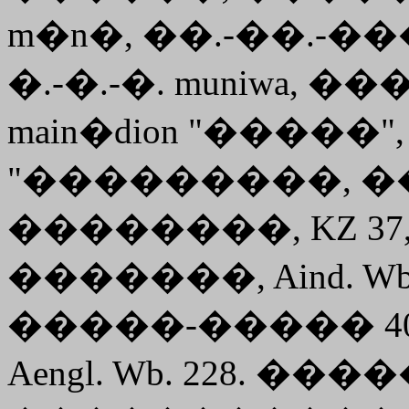
m�n�, ��.-��.-���
�.-�.-�. muniwa, ��
main�dion
"�����", 
"���������, �
��������, KZ 37, 585
�������, Aind. Wb. 
�����-����� 4
Aengl. Wb. 228. ���