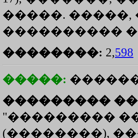
�����. �����
���������� ����
��������:
2,
598
�����:
�����
��������� ��
"��������� �
(��������), ��