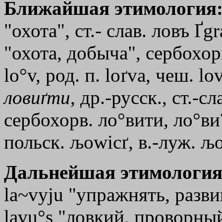
Ближайшая этимология
"охота", ст.- слав. ловъ
Ґgr
"охота, добыча", сербохорв
lo°v, род. п. loґva, чеш. l
ловиґти
, др.-русск., ст.-с
сербохорв. ло°вити, ло°ви?м
польск. љowicґ, в.-луж. љoj
Дальнейшая этимология
la~vyju "упражнять, развив
lavu°s "ловкий, проворны