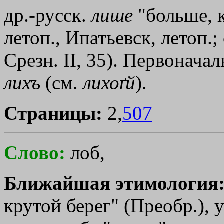
др.-русск.
лише
"больше, к
летоп., Ипатьевск, летоп.
Срезн. II, 35). Первоначаль
лихъ
(см.
лихоґй
).
Страницы:
2,
507
Слово:
лоб,
Ближайшая этимология
крутой берег" (Преобр.), 