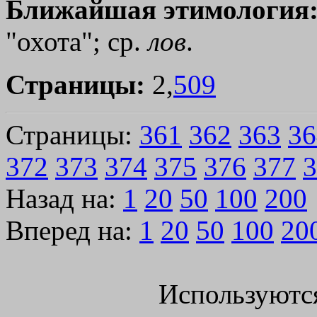
Ближайшая этимология
"охота"; ср.
лов
.
Страницы:
2,
509
Страницы:
361
362
363
36
372
373
374
375
376
377
3
Назад на:
1
20
50
100
200
Вперед на:
1
20
50
100
20
Используютс