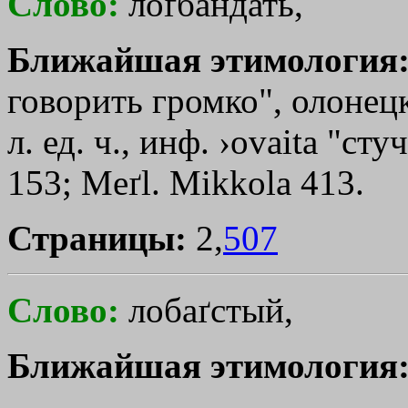
Слово:
лоґбандать,
Ближайшая этимология
говорить громко", олонецк.
л. ед. ч., инф. ›ovaita "ст
153; Мeґl. Мikkola 413.
Страницы:
2,
507
Слово:
лобаґстый,
Ближайшая этимология