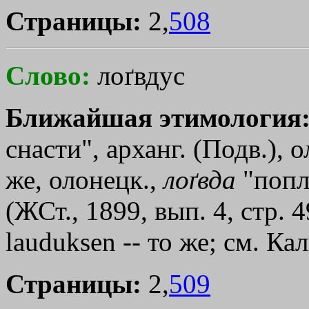
Страницы:
2,
508
Слово:
лоґвдус
Ближайшая этимология
снасти", арханг. (Подв.), 
же, олонецк.,
лоґвда
"попла
(ЖСт., 1899, вып. 4, стр. 4
lauduksen -- то же; см. Ка
Страницы:
2,
509