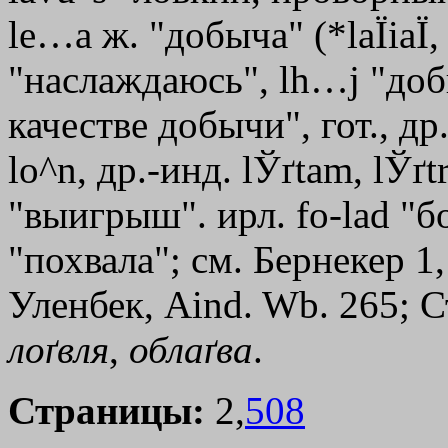
le…a
ж. "добыча" (*
la
Ї
ia
Ї
"наслаждаюсь",
lh…j
"доб
качестве добычи", гот., др.
lo^n, др.-инд. lЎґtam, lЎґt
"выигрыш". ирл. fо-lаd "бо
"похвала"; см. Бернекер 1
Уленбек, Aind. Wb. 265; С
лоґвля
,
облаґва
.
Страницы:
2,
508