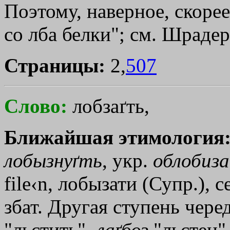
Поэтому, наверное, скорее
со лба белки"; см. Шрадер
Страницы:
2,
507
Слово:
лобзаґть,
Ближайшая этимология
лобызнуґть
, укр.
облобиз
file‹n
, лобызати (Супр.), с
збат. Другая ступень чере
"льстить",
лаґбоз
"льстец"