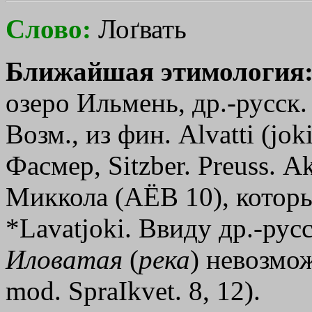
Слово:
Лоґвать
Ближайшая этимология
озеро Ильмень, др.-русск
Возм., из фин. Alvatti (jok
Фасмер, Sitzber. Preuss. А
Миккола (AЁВ 10), котор
*Lavatjoki. Ввиду др.-рус
Иловатая
(
река
) невозмож
mod. SpraІkvet. 8, 12).