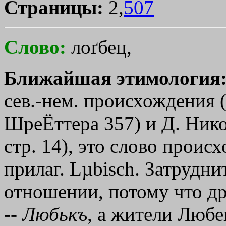
Страницы:
2,
507
Слово:
лоґбец,
Ближайшая этимология
сев.-нем. происхождения 
ШреЁттера 357) и Д. Никол
стр. 14), это слово происх
прилаг. Lµbisch. Затрудн
отношении, потому что др.
--
Любькъ
, а жители Любе