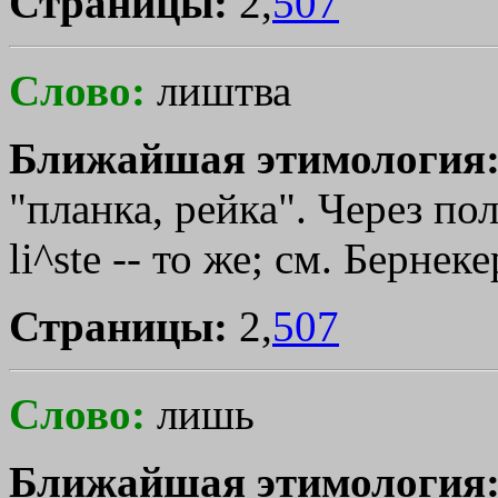
Страницы:
2,
507
Слово:
лиштва
Ближайшая этимология
"планка, рейка". Через поль
li^stе -- то же; см. Бернек
Страницы:
2,
507
Слово:
лишь
Ближайшая этимология