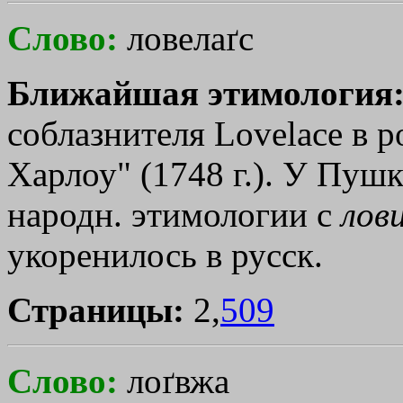
Слово:
ловелаґс
Ближайшая этимология
соблазнителя Lоvеlасе в 
Харлоу" (1748 г.). У Пуш
народн. этимологии с
лов
укоренилось в русск.
Страницы:
2,
509
Слово:
лоґвжа