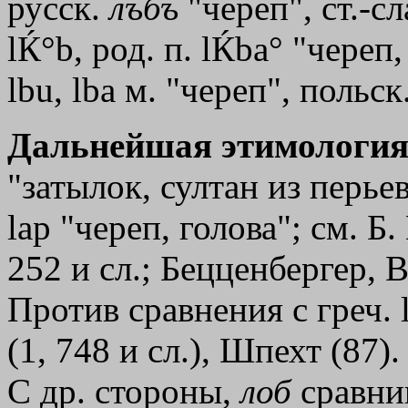
русск.
лъбъ
"череп", ст.-с
lЌ°b, род. п. lЌba° "череп, 
lbu, lbа м. "череп", польск
Дальнейшая этимология
"затылок, султан из перьев
lар "череп, голова"; см. Б.
252 и сл.; Бецценбергер, В
Против сравнения с греч.
(1, 748 и сл.), Шпехт (87)
С др. стороны,
лоб
сравни