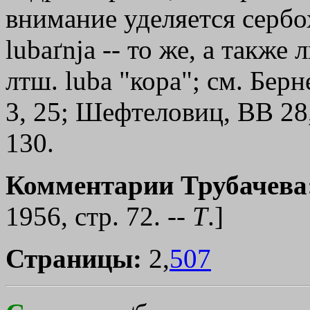
внимание уделяется сербох
lubaґnjа -- то же, а также 
лтш. lubа "кора"; см. Берн
3, 25; Шефтеловиц, ВВ 28
130.
Комментарии Трубачева
1956, стр. 72. --
Т
.]
Страницы:
2,
507