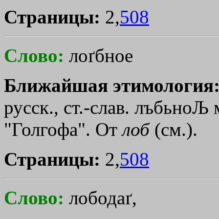
Страницы:
2,
508
Слово:
лоґбное
Ближайшая этимология
русск., ст.-слав. лъбьно
Љ
"Голгофа". От
лоб
(см.).
Страницы:
2,
508
Слово:
лободаґ,