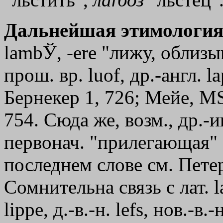
Дальнейшая этимология
lambЎ, -еrе "лижу, облизыва
прош. вр. luof, др.-англ. l
Бернекер 1, 726; Мейе, МS
754. Сюда же, возм., др.-и
первонач. "прилегающая" 
последнем слове см. Петер
Сомнительна связь с лат. l
liрре, д.-в.-н. lefs, нов.-в.