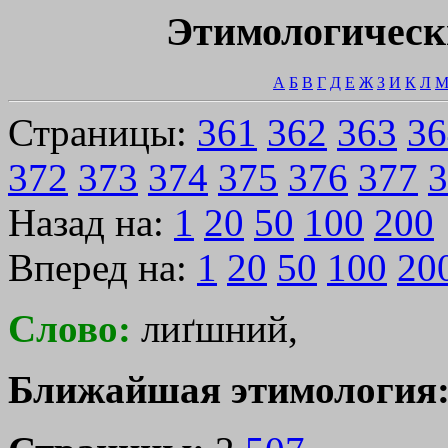
Этимологическ
А
Б
В
Г
Д
Е
Ж
З
И
К
Л
Страницы:
361
362
363
36
372
373
374
375
376
377
3
Назад на:
1
20
50
100
200
Вперед на:
1
20
50
100
20
Слово:
лиґшний,
Ближайшая этимология