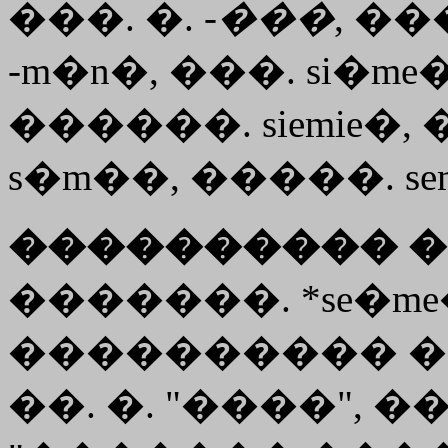
���. �. -
���
, ��
-m�n�, ���. si�me
������. siemie�, �
s�m��, �����. sema
���������� �
�������. *se�me�
���������� ��
��. �. "����", ���