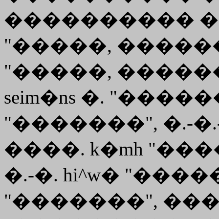
���������� ���.
"�����, ������"
"�����, ������
seim�ns �. "������
"�������", �.-�.-
����.
k�mh
"����
�.-�. hi^w� "�����
"�������", ���. 