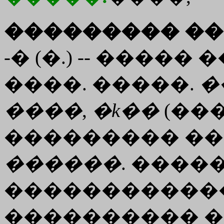
��������� ��
-� (�.) -- ����
����. �����.
�
����
,
�
k��
(���
��������� ��
������
. ����
�����������
���������� �