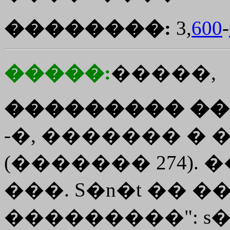
��������:
3,
600
-
�����:
�����,
��������� ��
-�, ������� �
(������� 274).
���. S�n�t �� ��
���������": s�