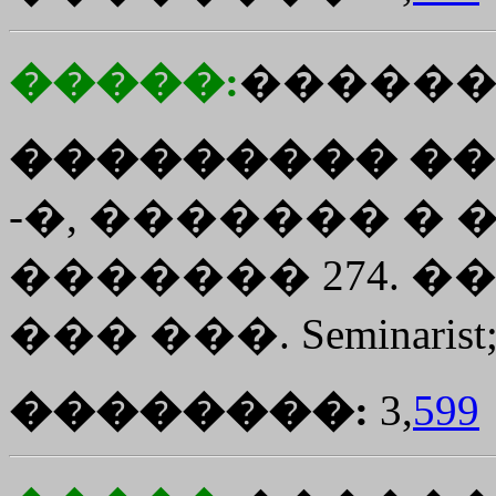
�����:
������
��������� ��
-�, ������� � �
������� 274. �� �
��� ���. Seminarist
��������:
3,
599