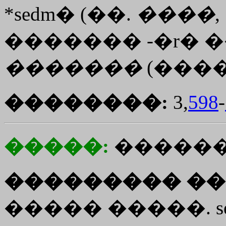
*sedm� (��.
����
,
������� -�r� 
�������
(������
��������:
3,
598
-
�����:
������
��������� ��
����� �����. se