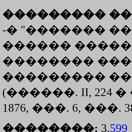
��������� ��
-� "������� �
������ �����
�������� ���
��������� ��
(������. II, 224 
1876, ���. 6, ���. 38
��������:
3,
599