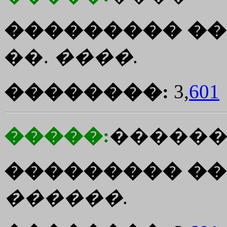
��������� ��
��.
����
.
��������:
3,
601
�����:
������
��������� ��
������
.