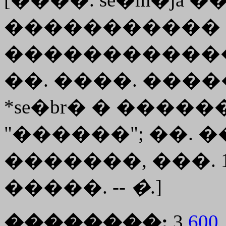
�����������
�����������
��. ����. ��
*se�br� � �������
"������"; ��. 
�������, ���. 
�����. --
�
.]
��������:
3,
600