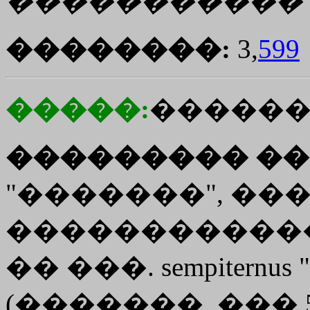
�����������
��������:
3,
599
�����:
�����
��������� ��
"�������", ���
������������
�� ���. sempiter
(�������, ��� 54,