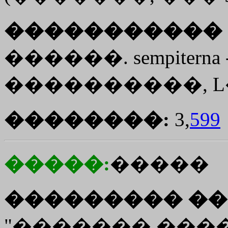
����������� 
������. sempiterna
����������, L�, 4,
��������:
3,
599
�����:
�����
��������� ��
"������� ����