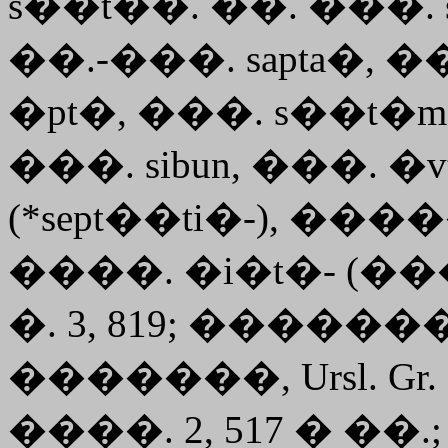
s��t��. ��. ���. sep
��.-���. sapta�, 
�pt�
, ���. s��t�m, 
���. sibun, ���. �v
(*sept��ti�-), ����
����. �i�t�- (���
�. 3, 819; �������, G
�������, Ursl. Gr.
����. 2, 517 � ��.