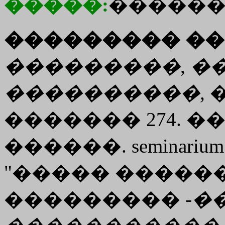
�����:
������
��������� ��
���������
,
�
����������
,
������� 274. 
������. seminarium
"����� �������"
��������� -
�