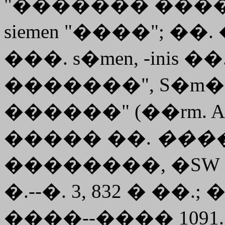
"������� ����
siemen "����"; ��. �
���. s�men, -inis 
�������", S�m�
������" (��rm. Arv.)
����� ��.
���
��������, �SW 253 
�.--�. 3, 832 � ��.
����--���� 1091.