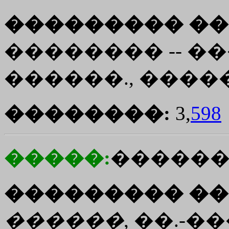
��������� ��
�������� -- ����� "
������., �����.
��������:
3,
598
�����:
������
��������� ��
������
, ��.-�