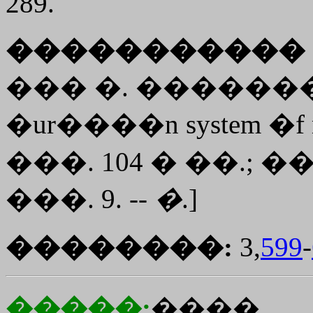
289.
����������� 
��� �. ���������, 
�ur����n system �f num
���. 104 � ��.; �� 
���. 9. --
�
.]
��������:
3,
599
-
�����:
����,