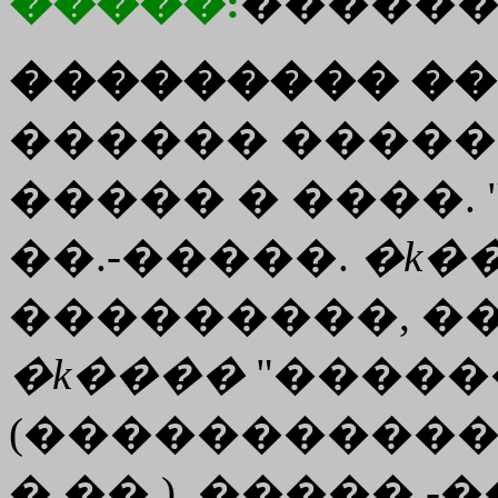
�����:
������
��������� ��
������ �����
����� � ����. 
��.-�����.
�
k�
���������, ���
�
k����
"�����
(�����������,
� ��.), �����.-