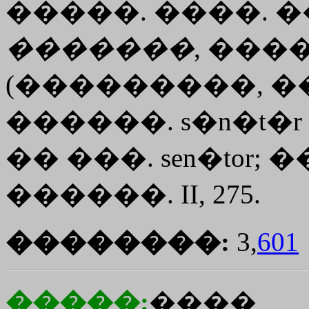
�����. ����. ���. 
�������
, ����
(���������, �� 
������. s�n�t�r
�� ���. sen�tor;
������. II, 275.
��������:
3,
601
�����:
����