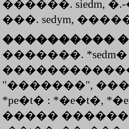
������. siedm, �.-��
���. sedym, �����.
���������� �
�������. *sed
�������������
"�������", ���
*pe�t� : *�e�t�, *�
����� �������� 