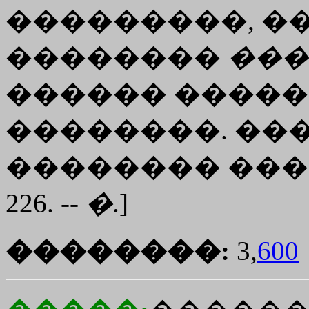
���������, ��
��������
���
������ ������
��������. ��
�������� ���
226. --
�
.]
��������:
3,
600