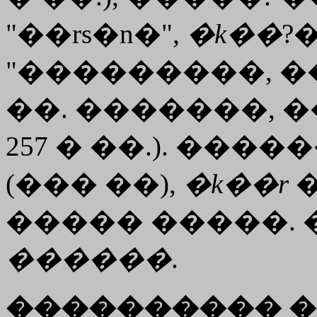
"��rs�n�",
�
k��
?
"���������, ��
��. �������, 
257 � ��.). ��
(��� ��),
�
k��r
�
����� �����.
������
.
���������� �