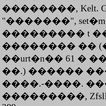
��������, Kelt. Gr
"�������", set
��������� t �
�������� �� (���
��urt�n�� 61 � ��.; 
��.) ������ ���� (
����.-����. ��
���������, ZfslPh 