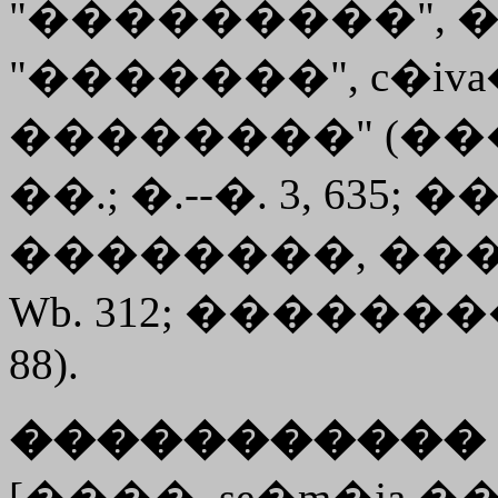
"���������", ��
"�������", c�i
��������" (���
��.; �.--�. 3, 635; 
��������, ��� 1
Wb. 312; ��������, 
88).
����������� 
[����. se�m�ja 