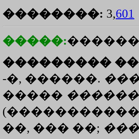
��������:
3,
601
�����:
������
��������� ��
-�, ������.
��
�����
������
(�����������
��, ��� ��;
��