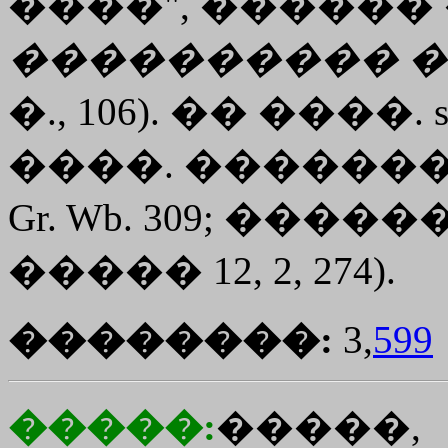
����", ������ 
����������
�
�., 106). �� ����.
����. ������
Gr. Wb. 309; ������
����� 12, 2, 274).
��������:
3,
599
�����:
�����,