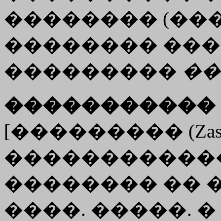
�������� (���.
�������� ��
���������
��
����������� 
[��������� (Zasia
�����������
�������� �� �.-�.
����. �����. �