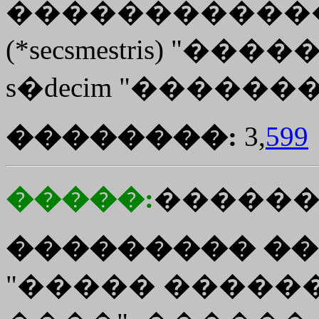
�������������",
(*secsmestris) "�
s�decim "������
��������:
3,
599
�����:
�����
��������� ��
"����� �����