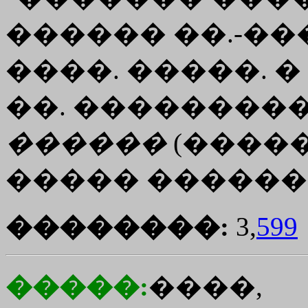
������ ��.-��
����. �����. � 
��. ����������
������
(�����
����� ������ 2, 
��������:
3,
599
�����:
����,