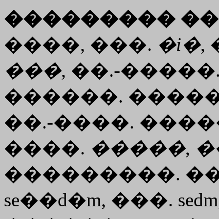
��������� ��
����, ���.
�i�
,
���
, ��.-�����
������. �������.
��.-����. ���
����.
�����
,
�
���������. ��
se��d�m, ���. sedm