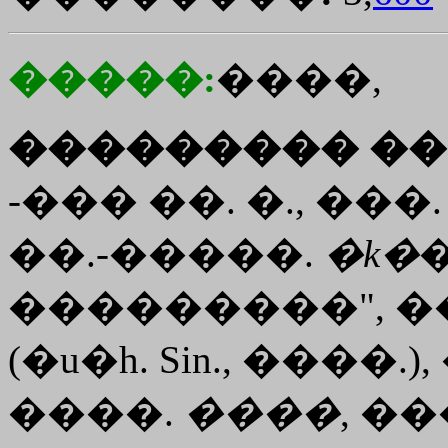
�����:
����,
��������� ��
-��� ��. �., ���
��.-�����.
�
k�
���������", ��
(�u�h. Sin., ����.)
����.
����
, �