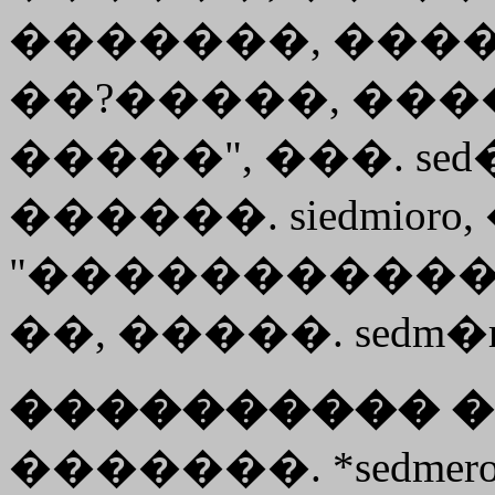
�������, ����
��?�����, �����
�����", ���. sed�
������. siedmioro, 
"�����������", �
��, �����. sedm�r
���������� �
�������. *sedm