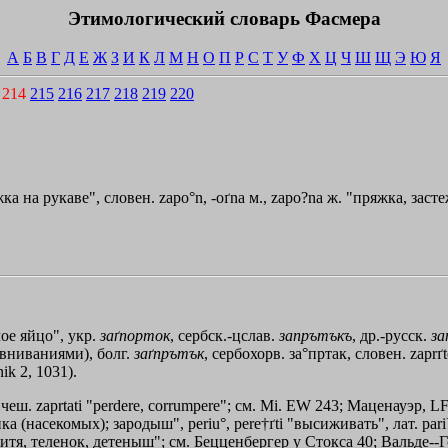
Этимологический словарь Фасмера
А
Б
В
Г
Д
Е
Ж
З
И
К
Л
М
Н
О
П
Р
С
Т
У
Ф
Х
Ц
Ч
Ш
Щ
Э
Ю
Я
214
215
216
217
218
219
220
ка на рукаве", словен. zapo°n, -oґnа м., zаро?nа ж. "пряжка, заст
ое яйцо", укр.
заґпорток
, сербск.-цслав.
запрътъкъ
, др.-русск.
за
ниваниями), болг.
заґпрътък
, сербохорв. за°пртак, словен. zaprґt
k 2, 1031).
. чеш. zaprtati "реrdеrе, соrrumреrе"; см. Мi. ЕW 243; Маценауэр, 
а (насекомых); зародыш", periu°, pere†ґti "высиживать", лат. раri
kas "дитя, теленок, детеныш"; см. Бецценбергер у Стокса 40; Вальде--