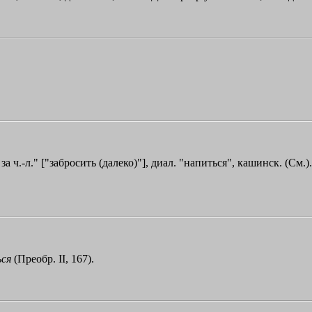
за ч.-л." ["забросить (далеко)"], диал. "напиться", кашинск. (См
ься
(Преобр. II, 167).