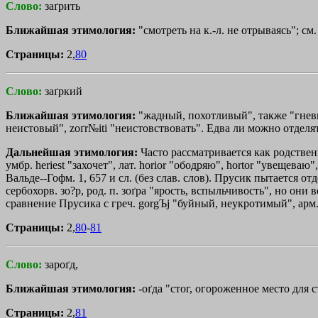
Слово:
заґрить
Ближайшая этимология:
"смотреть на к.-л. не отрываясь"; см
Страницы:
2,
80
Слово:
заґркий
Ближайшая этимология:
"жадный, похотливый", также "гне
неистовый", zoґr№iti "неистовствовать". Едва ли можно отделя
Дальнейшая этимология:
Часто рассматривается как родственн
умбр. heriest "захочет", лат. horior "ободряю", hortor "увещеваю",
Вальде--Гофм. 1, 657 и сл. (без слав. слов). Прусик пытается о
сербохорв. зо?р, род. п. зоґра "ярость, вспыльчивость", но они в
сравнение Прусика с греч.
gorgЪj
"буйный, неукротимый", арм. k
Страницы:
2,
80
-
81
Слово:
зароґд,
Ближайшая этимология:
-оґда "стог, огороженное место для с
Страницы:
2,
81