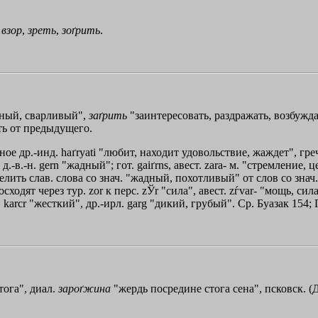
.
взор
,
зреть
,
зоґрить
.
вный, сварливый",
заґрить
"заинтересовать, раздражать, возбужда
ть от предыдущего.
ое др.-инд. haґryati "любит, находит удовольствие, жаждет", гре
 д.-в.-н. gern "жадный"; гот. gaiґrns, авест. zаrа- м. "стремление,
тделить слав. слова со знач. "жадный, похотливый" от слов со зна
осходят через тур. zоr к перс. zЎr "сила", авест. zѓvar- "мощь, си
аrсr "жесткий", др.-ирл. garg "дикий, грубый". Ср. Буазак 154;
тога", диал.
зароґжина
"жердь посредине стога сена", псковск. (Да