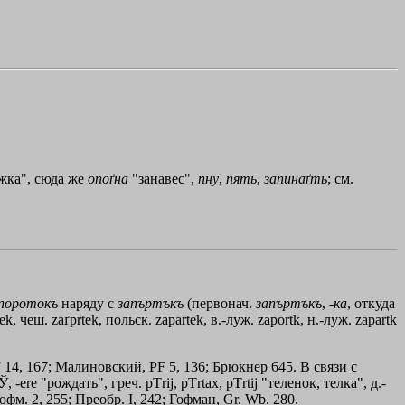
ежка", сюда же
опоґна
"занавес",
пну
,
пять
,
запинаґть
; см.
поротокъ
наряду с
запъртъкъ
(первонач.
запъртъкъ
, -
ка
, откуда
ek, чеш. zaґprtek, польск. zараrtеk, в.-луж. zaportk, н.-луж. zараrtk
LF 14, 167; Малиновский, РF 5, 136; Брюкнер 645. В связи с
Ў, -еrе "рождать", греч.
pТrij
,
pТrtax
,
pТrtij
"теленок, телка", д.-
Гофм. 2, 255; Преобр. I, 242; Гофман, Gr. Wb. 280.