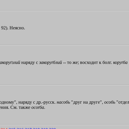
 92). Неясно.
акоруґзлий
наряду с
закоруґблий
-- то же; восходит к болг.
коруґба
 одному", наряду с др.-русск.
насобь
"друг на друге",
особь
"отдел
ения. См. также
осоґба
.