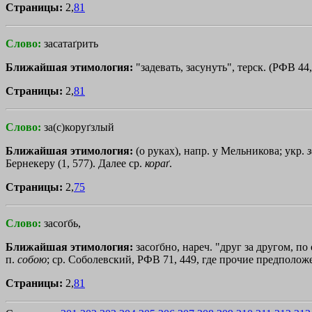
Страницы:
2,
81
Слово:
засатаґрить
Ближайшая этимология:
"задевать, засунуть", терск. (РФВ 44,
Страницы:
2,
81
Слово:
за(с)коруґзлый
Ближайшая этимология:
(о руках), напр. у Мельникова; укр.
з
Бернекеру (1, 577). Далее ср.
кораґ
.
Страницы:
2,
75
Слово:
засоґбь,
Ближайшая этимология:
засоґбно, нареч. "друг за другом, по
п.
собою
; ср. Соболевский, РФВ 71, 449, где прочие предполож
Страницы:
2,
81