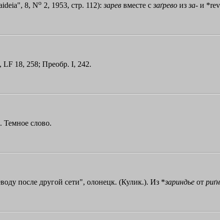
o
dеiа", 8, N
2, 1953, стр. 112):
зарев
вместе с
заґрево
из
за
- и *rev
 LF 18, 258; Преобр. I, 242.
). Темное слово.
оду после другой сети", олонецк. (Кулик.). Из *
зариндье
от
риґ