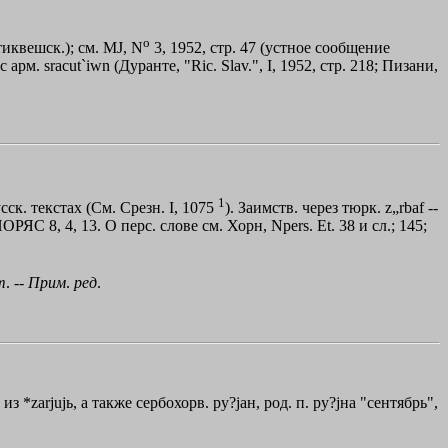
o
иквешск.); см. МJ, N
3, 1952, стр. 47 (устное сообщение
 арм. srасut
`
iwn (Дуранте, "Ric. Slav.", I, 1952, стр. 218; Пизани,
1
усск. текстах (См. Срезн. I, 1075
). Заимств. через тюрк. z„rbaf --
ИОРЯС 8, 4, 13. О перс. слове см. Хорн, Npers. Еt. 38 и сл.; 145;
т
. --
Прим
.
ред
.
з *zarjujь, а также сербохорв. ру?jан, род. п. ру?jна "сентябрь",