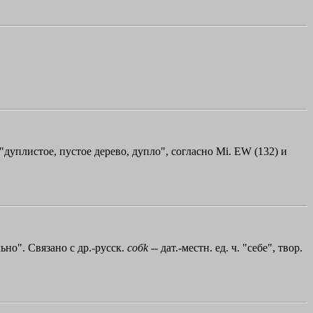
"дуплистое, пустое дерево, дупло", согласно Мi. ЕW (132) и
ьно". Связано с др.-русск.
соб
k
-- дат.-местн. ед. ч. "себе", твор.