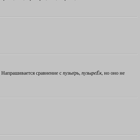
.). Напрашивается сравнение с
пузыґрь
,
пузыреЁк
, но оно не