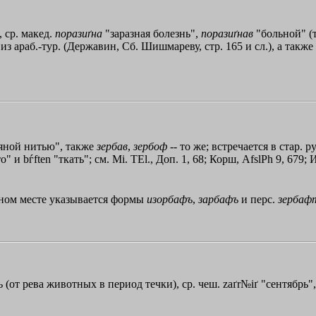
, ср. макед.
поразиґна
"заразная болезнь",
поразиґнав
"больной" (т
з араб.-тур. (Державин, Сб. Шишмареву, стр. 165 и сл.), а также с
ряной нитью", также
зербав
,
зербоф
-- то же; встречается в стар. р
о" и bѓften "ткать"; см. Мi. ТЕl., Доп. 1, 68; Корш, AfslPh 9, 679; 
нном месте указывается формы
изорбафъ
,
зарбафъ
и перс.
зербаф
ь
(от рева животных в период течки), ср. чеш. zaґr№iґ "сентябрь", и