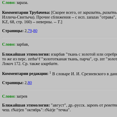
Слово:
зараза.
Комментарии Трубачева:
[Скорее всего, от
заразиґть
,
разиґть
Иллича-Свитыча). Прочие сближения -- с исп. zаrаzаs "отрава", и
KZ, 68, стр. 160) -- неверны. --
Т
.]
Страницы:
2,
79
-
80
Слово:
зарбав,
Ближайшая этимология:
изарбав "ткань с золотой или сереб
то же из перс. zerba^f "золототканая ткань, парча", ср. zеr "золот
Локоч 172. Ср. также
изарбаґт
.
1
Комментарии редакции:
В словаре И. И. Срезневского в да
Страницы:
2,
80
Слово:
заґрев
Ближайшая этимология:
"август", др.-русск.
заревъ
от
ревеґт
чеш. r№iґjen "октябрь": r№iґjе "течка".