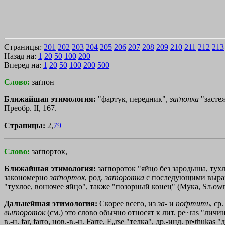
Страницы:
201
202
203
204
205
206
207
208
209
210
211
212
213
Назад на:
1
20
50
100
200
Вперед на:
1
20
50
100
200
500
Слово:
заґпон
Ближайшая этимология:
"фартук, передник",
заґпонка
"застеж
Преобр. II, 167.
Страницы:
2,
79
Слово:
заґпорток,
Ближайшая этимология:
заґпороток "яйцо без зародыша, тухл
закономерно
заґпорток
, род.
заґпоротка
с последующими вырав
"тухлое, вонючее яйцо", также "позорный конец" (Мука, Sљowni
Дальнейшая этимология:
Скорее всего, из
за
- и
поґртить
, ср
выґпороток
(см.) это слово обычно относят к лит. рe~rаs "личинк
в.-н. far, farro, нов.-в.-н. Farre, F„rsе "телка", др.-инд. pr•thu