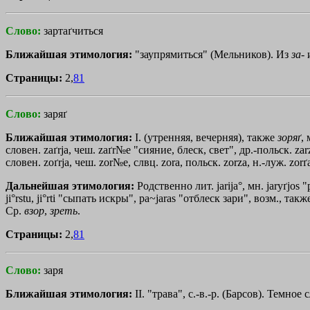
Слово:
зартаґчиться
Ближайшая этимология:
"заупрямиться" (Мельников). Из
за
-
Страницы:
2,
81
Слово:
заряґ
Ближайшая этимология:
I. (утренняя, вечерняя), также
зоряґ
,
словен. zaґrja, чеш. zaґr№е "сияние, блеск, свет", др.-польск. za
словен. zoґrja, чеш. zоr№е, слвц. zоrа, польск. zorza, н.-луж. zorґ
Дальнейшая этимология:
Родственно лит. јarija°, мн. јaryґjos "
јi°rstu, јi°rti "сыпать искры", ра~јаrаs "отблеск зари", возм., такж
Ср.
взор
,
зреть
.
Страницы:
2,
81
Слово:
заря
Ближайшая этимология:
II. "трава", с.-в.-р. (Барсов). Темное 