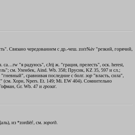
ть". Связано чередованием с др.-чеш. zoґr№iv "резкий, горячий,
ч.
ca…rw
"я радуюсь",
cЈrij
ж. "грация, прелесть", оск. herest,
 цель"; см. Уленбек, Aind. Wb. 358; Прусик, KZ 35, 597 и сл.;
ч. "гневный", сравнивая последние с болг.
зор
"власть, сила",
ла" (см. Хорн, Npers. Еt. 149; Мi. ЕW 404). Сомнительно
 Гофман, Gr. Wb. 47 и
грозаґ
.
ль), из *zordiёѓ, см.
зороґд
.