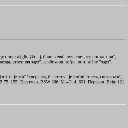
у с зор
r
a‡glh
,
ўkt…j
, болг.
заряґ
"луч, свет, утренняя заря",
езда, утренняя заря", сербохорв. зо°ра, вин. зо?ру "заря",
re†ґti, јe†riu° "сверкать, блестеть", јe†ruґoti "тлеть, светиться",
75, 155; Траутман, ВSW 366; М.--Э. 4, 691; Перссон, Beitr. 121.