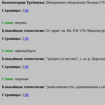
Комментарии Трубачева:
[Невероятно объяснение Пизани ("Раi
Страницы:
2,
80
Слово:
заґрево.
Ближайшая этимология:
От
заряґ
; см. Мi. ЕW 279; Маценауэр,
Страницы:
2,
80
Слово:
зарежаґйдать
Ближайшая этимология:
"трещать (о костях)", с.-в.-р. (Барсов
Страницы:
2,
80
Слово:
заґринье
Ближайшая этимология:
"рыболовная сеть, пришиваемая к нев
Страницы:
2,
80