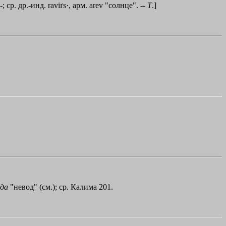
-; ср. др.-инд. raviґs·, арм. аrеv "солнце". --
Т
.]
нда
"невод" (см.); ср. Калима 201.