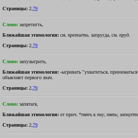
Страницы:
2,
79
Слово:
запретиґть,
Ближайшая этимология:
см.
претиґть
. запруґда, см.
пруд
.
Страницы:
2,
79
Слово:
запузыґрить,
Ближайшая этимология:
-ыґривать "ухватиться, приниматься 
объясняет первого знач.
Страницы:
2,
79
Слово:
запятаґя,
Ближайшая этимология:
от прич. *
п
я
тъ
к
пну
,
пять;
запнуґт
Страницы:
2,
79