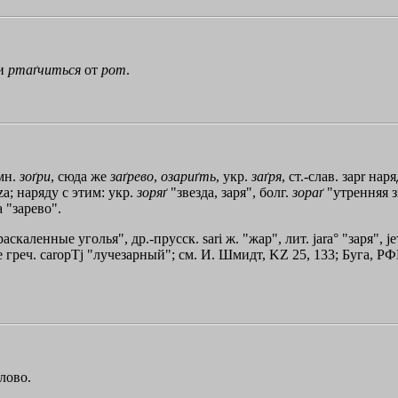
 и
ртаґчиться
от
рот
.
 мн.
зоґри
, сюда же
заґрево
,
озариґть
, укр.
заґря
, ст.-слав. зар
r
наряд
rza; наряду с этим: укр.
зоряґ
"звезда, заря", болг.
зораґ
"утренняя зв
a "зарево".
раскаленные уголья", др.-прусск. sari ж. "жар", лит. јara° "заря", јe†
е греч.
caropТj
"лучезарный"; см. И. Шмидт, KZ 25, 133; Буга, РФВ 
слово.